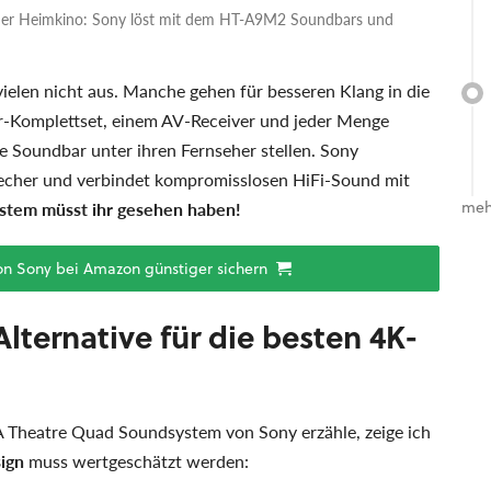
der Heimkino: Sony löst mit dem HT-A9M2 Soundbars und
elen nicht aus. Manche gehen für besseren Klang in die
er-Komplettset, einem AV-Receiver und jeder Menge
le Soundbar unter ihren Fernseher stellen. Sony
recher und verbindet kompromisslosen HiFi-Sound mit
stem müsst ihr gesehen haben!
meh
von Sony bei Amazon günstiger sichern
lternative für die besten 4K-
 Theatre Quad Soundsystem von Sony erzähle, zeige ich
ign
muss wertgeschätzt werden: