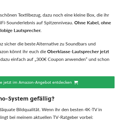
chönen Textilbezug, dazu noch eine kleine Box, die ihr
HiFi-Sounderlebnis auf Spitzenniveau.
Ohne Kabel, ohne
klobige Lautsprecher.
 sicher die beste Alternative zu Soundbars und
zon könnt ihr euch die
Oberklasse-Lautsprecher jetzt
t dazu einfach auf „300€ Coupon anwenden“ und schon
ve jetzt im Amazon-Angebot entdecken
o-System gefällig?
däquate Bildqualität. Wenn ihr den besten 4K-TV in
ingt bei meinem aktuellen TV-Ratgeber vorbei: