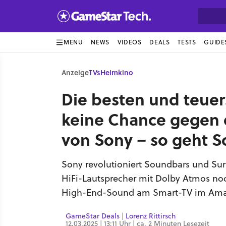
MENU
NEWS
VIDEOS
DEALS
TESTS
GUIDE
Anzeige
TVs
Heimkino
Die besten und teue
keine Chance gegen 
von Sony – so geht S
Sony revolutioniert Soundbars und Su
HiFi-Lautsprecher mit Dolby Atmos noch 
High-End-Sound am Smart-TV im Ama
GameStar Deals
|
Lorenz Rittirsch
12.03.2025 | 13:11 Uhr | ca. 2 Minuten Lesezeit