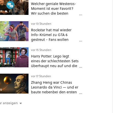
Welcher geniale Westeros-
Moment ist euer Favorit?
11
2
Wir suchen die besten
Zitate aus Game of
Thrones, House of the
vor 13 Stunden
Dragon und Knight of the
Rockstar hat mal wieder
Seven Kingdoms
Info-Krümel zu GTA 6
4
gestreut - Fans wollen
daraus bereits die Map des
kommenden Open-World-
vor 15 Stunden
Hits ablesen können
Harry Potter: Lego legt
eines der schlechtesten Sets
1
1
überhaupt neu auf und die
ersten Stimmen sind schon
wieder kritisch
vor 17 Stunden
Zhang Heng war Chinas
Leonardo da Vinci — und er
5
baute nebenbei den ersten
Erdbebenmesser der
Menschheitsgeschichte
r anzeigen
[Best of GameStar]