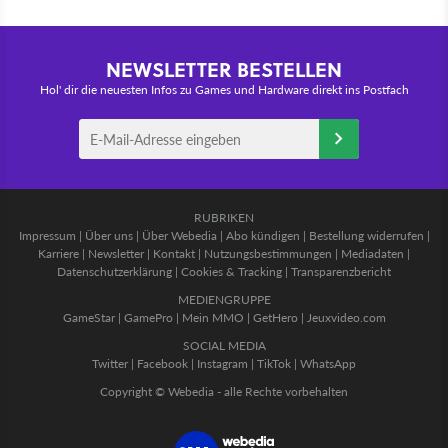
NEWSLETTER BESTELLEN
Hol' dir die neuesten Infos zu Games und Hardware direkt ins Postfach
RUBRIKEN
Impressum
|
Über uns
|
Über Webedia
|
Abo kündigen
|
Bestellung widerrufen
|
Karriere
|
Newsletter
|
Kontakt
|
Nutzungsbestimmungen
|
Mediadaten
|
Datenschutzerklärung
|
Cookies & Tracking
|
Transparenzbericht
MEDIENGRUPPE
GameStar
|
GamePro
|
Mein MMO
|
GetHero
|
Jeuxvideo.com
SOCIAL MEDIA
Twitter
|
Facebook
|
Instagram
|
TikTok
|
WhatsApp
Copyright © Webedia - alle Rechte vorbehalten