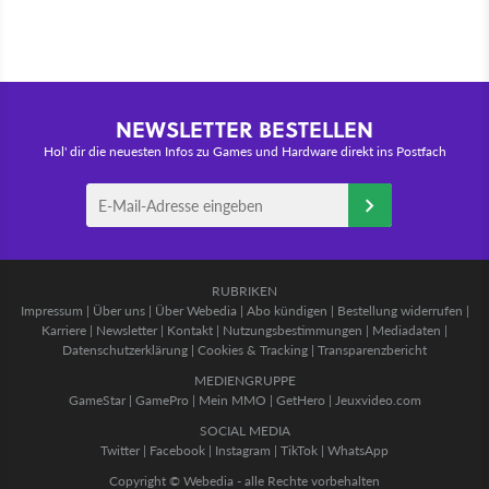
NEWSLETTER BESTELLEN
Hol' dir die neuesten Infos zu Games und Hardware direkt ins Postfach
RUBRIKEN
Impressum
|
Über uns
|
Über Webedia
|
Abo kündigen
|
Bestellung widerrufen
|
Karriere
|
Newsletter
|
Kontakt
|
Nutzungsbestimmungen
|
Mediadaten
|
Datenschutzerklärung
|
Cookies & Tracking
|
Transparenzbericht
MEDIENGRUPPE
GameStar
|
GamePro
|
Mein MMO
|
GetHero
|
Jeuxvideo.com
SOCIAL MEDIA
Twitter
|
Facebook
|
Instagram
|
TikTok
|
WhatsApp
Copyright © Webedia - alle Rechte vorbehalten