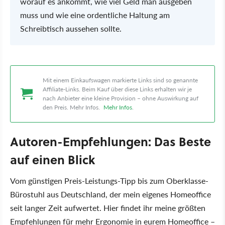
worauf es ankommt, wie viel Geld man ausgeben
muss und wie eine ordentliche Haltung am
Schreibtisch aussehen sollte.
Mit einem Einkaufswagen markierte Links sind so genannte
Affiliate-Links. Beim Kauf über diese Links erhalten wir je
nach Anbieter eine kleine Provision – ohne Auswirkung auf
den Preis. Mehr Infos.
Mehr Infos
.
Autoren-Empfehlungen: Das Beste
auf einen Blick
Vom günstigen Preis-Leistungs-Tipp bis zum Oberklasse-
Bürostuhl aus Deutschland, der mein eigenes Homeoffice
seit langer Zeit aufwertet. Hier findet ihr meine größten
Empfehlungen für mehr Ergonomie in eurem Homeoffice –