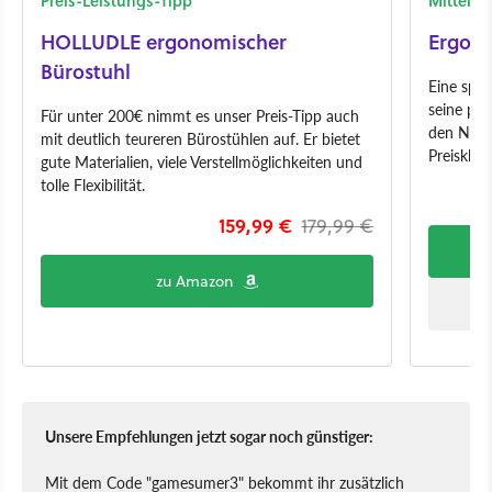
Preis-Leistungs-Tipp
Mittelk
HOLLUDLE ergonomischer
Ergoto
Bürostuhl
Eine spür
seine pa
Für unter 200€ nimmt es unser Preis-Tipp auch
den Next
mit deutlich teureren Bürostühlen auf. Er bietet
Preisklass
gute Materialien, viele Verstellmöglichkeiten und
tolle Flexibilität.
159,99 €
179,99 €
zu Amazon
Unsere Empfehlungen jetzt sogar noch günstiger:
Mit dem Code "gamesumer3" bekommt ihr zusätzlich