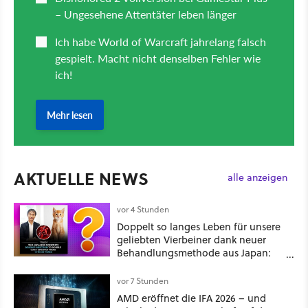
AKTUELLE NEWS
alle anzeigen
vor 4 Stunden
Doppelt so langes Leben für unsere
geliebten Vierbeiner dank neuer
Behandlungsmethode aus Japan:
Der Blick auf über 1.200
Kommentare zeigt, dass es nicht so
vor 7 Stunden
einfach ist
AMD eröffnet die IFA 2026 – und