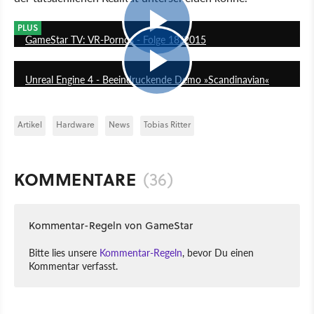
24:13
PLUS
GameStar TV: VR-Pornos - Folge 18/2015
1:58
Unreal Engine 4 - Beeindruckende Demo »Scandinavian«
Artikel
Hardware
News
Tobias Ritter
KOMMENTARE
(36)
Kommentar-Regeln von GameStar
Bitte lies unsere
Kommentar-Regeln
, bevor Du einen
Kommentar verfasst.