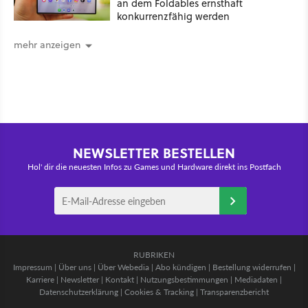
an dem Foldables ernsthaft
konkurrenzfähig werden
mehr anzeigen
NEWSLETTER BESTELLEN
Hol' dir die neuesten Infos zu Games und Hardware direkt ins Postfach
RUBRIKEN
Impressum
|
Über uns
|
Über Webedia
|
Abo kündigen
|
Bestellung widerrufen
|
Karriere
|
Newsletter
|
Kontakt
|
Nutzungsbestimmungen
|
Mediadaten
|
Datenschutzerklärung
|
Cookies & Tracking
|
Transparenzbericht