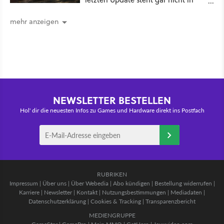
den Patch Notes
mehr anzeigen
NEWSLETTER BESTELLEN
Hol' dir die neuesten Infos zu Games und Hardware direkt ins Postfach
RUBRIKEN
Impressum
|
Über uns
|
Über Webedia
|
Abo kündigen
|
Bestellung widerrufen
|
Karriere
|
Newsletter
|
Kontakt
|
Nutzungsbestimmungen
|
Mediadaten
|
Datenschutzerklärung
|
Cookies & Tracking
|
Transparenzbericht
MEDIENGRUPPE