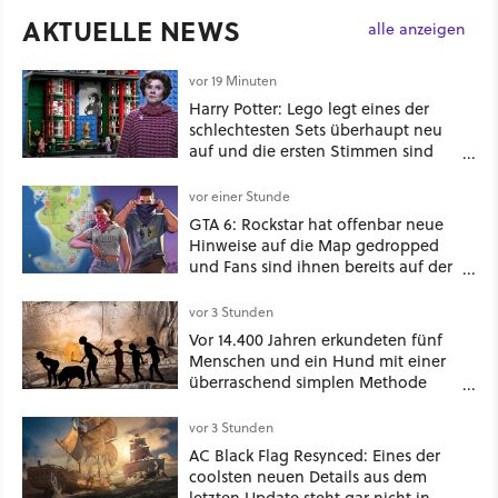
AKTUELLE NEWS
alle anzeigen
vor 19 Minuten
Harry Potter: Lego legt eines der
schlechtesten Sets überhaupt neu
auf und die ersten Stimmen sind
schon wieder kritisch
vor einer Stunde
GTA 6: Rockstar hat offenbar neue
Hinweise auf die Map gedropped
und Fans sind ihnen bereits auf der
Schliche
vor 3 Stunden
Vor 14.400 Jahren erkundeten fünf
Menschen und ein Hund mit einer
überraschend simplen Methode
eine tiefe Höhle und hinterließen
Spuren für die Ewigkeit
vor 3 Stunden
AC Black Flag Resynced: Eines der
coolsten neuen Details aus dem
letzten Update steht gar nicht in