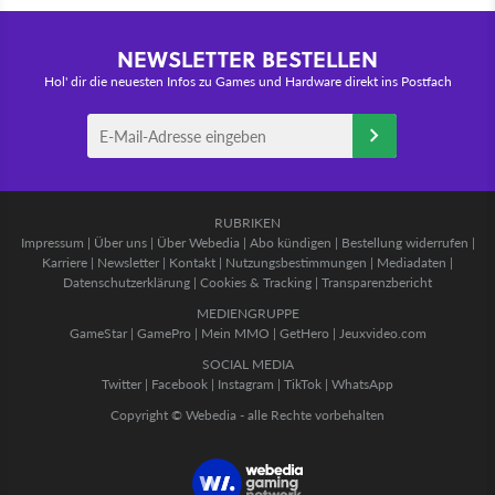
NEWSLETTER BESTELLEN
Hol' dir die neuesten Infos zu Games und Hardware direkt ins Postfach
RUBRIKEN
Impressum
|
Über uns
|
Über Webedia
|
Abo kündigen
|
Bestellung widerrufen
|
Karriere
|
Newsletter
|
Kontakt
|
Nutzungsbestimmungen
|
Mediadaten
|
Datenschutzerklärung
|
Cookies & Tracking
|
Transparenzbericht
MEDIENGRUPPE
GameStar
|
GamePro
|
Mein MMO
|
GetHero
|
Jeuxvideo.com
SOCIAL MEDIA
Twitter
|
Facebook
|
Instagram
|
TikTok
|
WhatsApp
Copyright © Webedia - alle Rechte vorbehalten