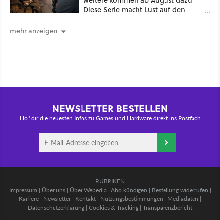
weitere kommen ab August dazu:
Diese Serie macht Lust auf den
kommenden Call-of-Duty-Film
mehr anzeigen
NEWSLETTER BESTELLEN
Hol' dir die neuesten Infos zu Games und Hardware direkt ins Postfach
RUBRIKEN
Impressum
|
Über uns
|
Über Webedia
|
Abo kündigen
|
Bestellung widerrufen
|
Karriere
|
Newsletter
|
Kontakt
|
Nutzungsbestimmungen
|
Mediadaten
|
Datenschutzerklärung
|
Cookies & Tracking
|
Transparenzbericht