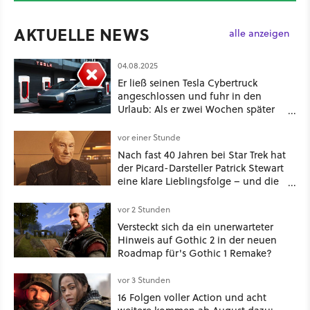
AKTUELLE NEWS
alle anzeigen
04.08.2025
Er ließ seinen Tesla Cybertruck
angeschlossen und fuhr in den
Urlaub: Als er zwei Wochen später
zurückkam, sprang der Truck nicht
mehr an
vor einer Stunde
Nach fast 40 Jahren bei Star Trek hat
der Picard-Darsteller Patrick Stewart
eine klare Lieblingsfolge – und die
ist Familiensache
vor 2 Stunden
Versteckt sich da ein unerwarteter
Hinweis auf Gothic 2 in der neuen
Roadmap für's Gothic 1 Remake?
vor 3 Stunden
16 Folgen voller Action und acht