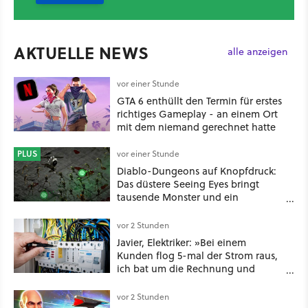
AKTUELLE NEWS
alle anzeigen
vor einer Stunde
GTA 6 enthüllt den Termin für erstes
richtiges Gameplay - an einem Ort
mit dem niemand gerechnet hatte
PLUS
vor einer Stunde
Diablo-Dungeons auf Knopfdruck:
Das düstere Seeing Eyes bringt
tausende Monster und ein
mächtiges Tool, das sogar D&D-
Spieler feuern
vor 2 Stunden
Javier, Elektriker: »Bei einem
Kunden flog 5-mal der Strom raus,
ich bat um die Rechnung und
entdeckte, dass er je nach Uhrzeit
eine unterschiedliche vertragliche
vor 2 Stunden
Leistung hatte«