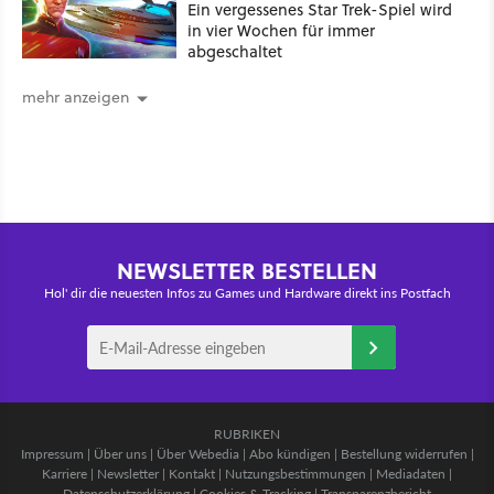
Ein vergessenes Star Trek-Spiel wird
in vier Wochen für immer
abgeschaltet
mehr anzeigen
NEWSLETTER BESTELLEN
Hol' dir die neuesten Infos zu Games und Hardware direkt ins Postfach
RUBRIKEN
Impressum
|
Über uns
|
Über Webedia
|
Abo kündigen
|
Bestellung widerrufen
|
Karriere
|
Newsletter
|
Kontakt
|
Nutzungsbestimmungen
|
Mediadaten
|
Datenschutzerklärung
|
Cookies & Tracking
|
Transparenzbericht