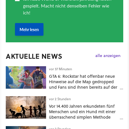
AKTUELLE NEWS
alle anzeigen
vor 37 Minuten
GTA 6: Rockstar hat offenbar neue
Hinweise auf die Map gedropped
und Fans sind ihnen bereits auf der
Schliche
vor 2 Stunden
Vor 14.400 Jahren erkundeten fünf
Menschen und ein Hund mit einer
überraschend simplen Methode
eine tiefe Höhle und hinterließen
Spuren für die Ewigkeit
vor 2 Stunden