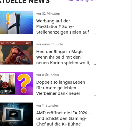
KTUELLE NEWS
vor 32 Minuten
Werbung auf der
PlayStation? Sony-
Stellenanzeigen zielen auf
Autos, Banken und
Mobilfunk
vor einer Stunde
Herr der Ringe in Magic:
Wenn ihr bald mit den
neuen Karten spielen wollt,
solltet ihr schon jetzt auf
Duolingo Zwergisch pauken
vor 8 Stunden
Doppelt so langes Leben
für unsere geliebten
1
2
Vierbeiner dank neuer
Behandlungsmethode aus
Japan: Der Blick auf über
vor 11 Stunden
1.200 Kommentare zeigt,
AMD eröffnet die IFA 2026 –
dass es nicht so einfach ist
und schickt den Gaming-
1
Chef auf die KI-Bühne