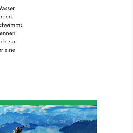
Wasser
inden.
 schwimmt
rennen
ich zur
r eine