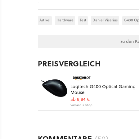
Artikel
Hardware
Test
Daniel Visarius
G400 Op
zu den K
PREISVERGLEICH
Logitech G400 Optical Gaming
Mouse
ab 8,84 €
Versand s. Shop
KOMMENTARE
(50)