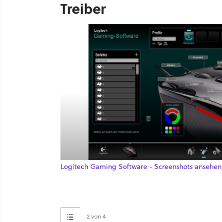
Treiber
Logitech Gaming Software - Screenshots ansehen
2 von 4