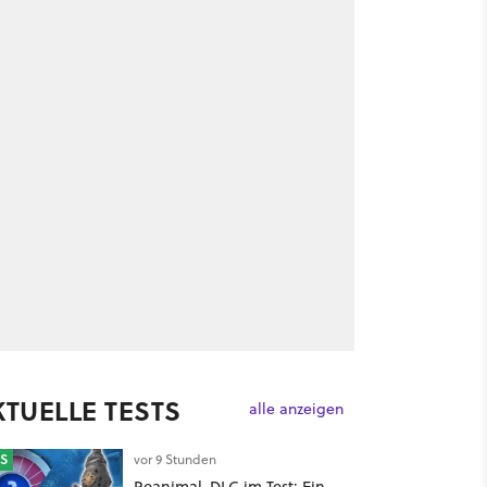
KTUELLE TESTS
alle anzeigen
S
vor 9 Stunden
Reanimal-DLC im Test: Ein