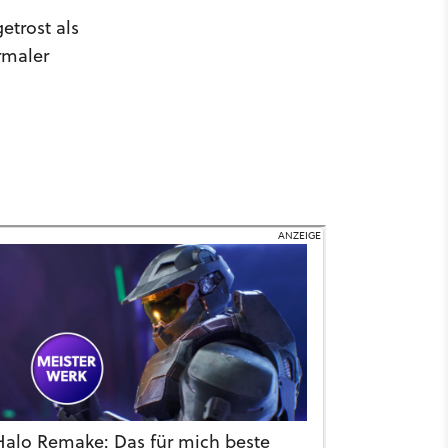
etrost als
rmaler