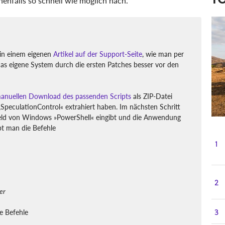
nfalls so schnell wie möglich nach.
 in einem eigenen
Artikel auf der Support-Seite
, wie man per
das eigene System durch die ersten Patches besser vor den
anuellen Download des passenden Scripts
als ZIP-Datei
\SpeculationControl« extrahiert haben. Im nächsten Schritt
feld von Windows »PowerShell« eingibt und die Anwendung
ibt man die Befehle
1
2
er
3
ie Befehle