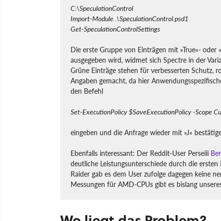
C:\SpeculationControl
Import-Module .\SpeculationControl.psd1
Get-SpeculationControlSettings
Die erste Gruppe von Einträgen mit »True«- oder »
ausgegeben wird, widmet sich Spectre in der Vari
Grüne Einträge stehen für verbesserten Schutz, ro
Angaben gemacht, da hier Anwendungsspezifische
den Befehl
Set-ExecutionPolicy $SaveExecutionPolicy -Scope C
eingeben und die Anfrage wieder mit »J« bestätig
Ebenfalls interessant: Der Reddit-User Perseiii
Ben
deutliche Leistungsunterschiede durch die ersten
Raider gab es dem User zufolge dagegen keine n
Messungen für AMD-CPUs gibt es bislang unseres
Wo liegt das Problem?