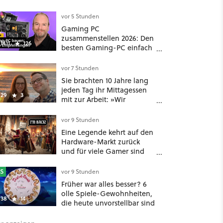
vor 5 Stunden
Gaming PC
zusammenstellen 2026: Den
1411
126
besten Gaming-PC einfach
selbst bauen
vor 7 Stunden
Sie brachten 10 Jahre lang
jeden Tag ihr Mittagessen
29
3
mit zur Arbeit: »Wir
konnten mit 35 und 40 in
Rente gehen« – auch dank
vor 9 Stunden
Gamification [Best of
Eine Legende kehrt auf den
GameStar]
Hardware-Markt zurück
und für viele Gamer sind
das geniale Neuigkeiten!
S
vor 9 Stunden
Früher war alles besser? 6
olle Spiele-Gewohnheiten,
38
14
die heute unvorstellbar sind