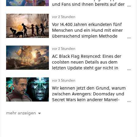
und Fans sind ihnen bereits auf der
Schliche
vor 2 Stunden
Vor 14.400 Jahren erkundeten fünf
Menschen und ein Hund mit einer
überraschend simplen Methode
eine tiefe Höhle und hinterließen
Spuren für die Ewigkeit
vor 2 Stunden
AC Black Flag Resynced: Eines der
coolsten neuen Details aus dem
letzten Update steht gar nicht in
den Patch Notes
vor 3 Stunden
Wir kennen jetzt den Grund, warum
zwischen Avengers: Doomsday und
Secret Wars kein anderer Marvel-
Film erscheint
mehr anzeigen