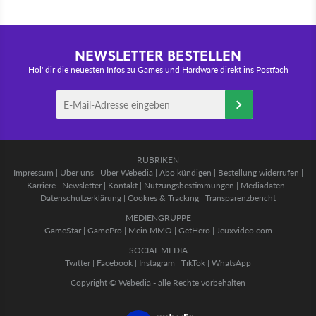
NEWSLETTER BESTELLEN
Hol' dir die neuesten Infos zu Games und Hardware direkt ins Postfach
RUBRIKEN
Impressum
|
Über uns
|
Über Webedia
|
Abo kündigen
|
Bestellung widerrufen
|
Karriere
|
Newsletter
|
Kontakt
|
Nutzungsbestimmungen
|
Mediadaten
|
Datenschutzerklärung
|
Cookies & Tracking
|
Transparenzbericht
MEDIENGRUPPE
GameStar
|
GamePro
|
Mein MMO
|
GetHero
|
Jeuxvideo.com
SOCIAL MEDIA
Twitter
|
Facebook
|
Instagram
|
TikTok
|
WhatsApp
Copyright © Webedia - alle Rechte vorbehalten