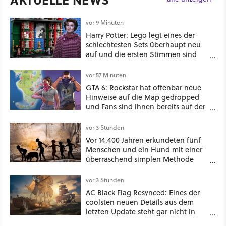
vor 9 Minuten
Harry Potter: Lego legt eines der
schlechtesten Sets überhaupt neu
auf und die ersten Stimmen sind
schon wieder kritisch
vor 57 Minuten
GTA 6: Rockstar hat offenbar neue
Hinweise auf die Map gedropped
und Fans sind ihnen bereits auf der
Schliche
vor 3 Stunden
Vor 14.400 Jahren erkundeten fünf
Menschen und ein Hund mit einer
überraschend simplen Methode
eine tiefe Höhle und hinterließen
Spuren für die Ewigkeit
vor 3 Stunden
AC Black Flag Resynced: Eines der
coolsten neuen Details aus dem
letzten Update steht gar nicht in
den Patch Notes