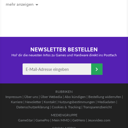
mehr anzeigen
NEWSLETTER BESTELLEN
Hol' dir die neuesten Infos zu Games und Hardware direkt ins Postfach
RUBRIKEN
Impressum
|
Über uns
|
Über Webedia
|
Abo kündigen
|
Bestellung widerrufen
|
Karriere
|
Newsletter
|
Kontakt
|
Nutzungsbestimmungen
|
Mediadaten
|
Datenschutzerklärung
|
Cookies & Tracking
|
Transparenzbericht
MEDIENGRUPPE
GameStar
|
GamePro
|
Mein MMO
|
GetHero
|
Jeuxvideo.com