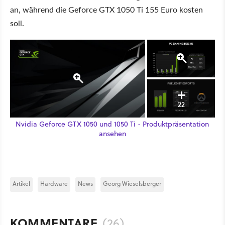
an, während die Geforce GTX 1050 Ti 155 Euro kosten
soll.
22
Nvidia Geforce GTX 1050 und 1050 Ti - Produktpräsentation
ansehen
Artikel
Hardware
News
Georg Wieselsberger
KOMMENTARE
(26)