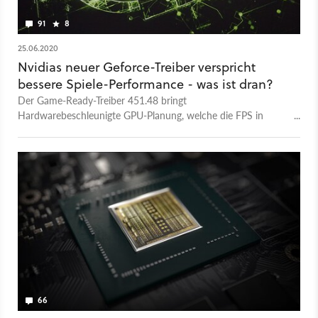
91
8
25.06.2020
Nvidias neuer Geforce-Treiber verspricht
bessere Spiele-Performance - was ist dran?
Der Game-Ready-Treiber 451.48 bringt
Hardwarebeschleunigte GPU-Planung, welche die FPS in
Spielen erhöhen soll. Hier erfahrt ihr, ob das stimmt und wie
ihr das neue Feature aktiviert.
66