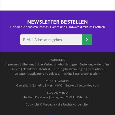
NEWSLETTER BESTELLEN
Hol' dir die neuesten Infos zu Games und Hardware direkt ins Postfach
RUBRIKEN
Impressum
|
Über uns
|
Über Webedia
|
Abo kündigen
|
Bestellung widerrufen
|
Karriere
|
Newsletter
|
Kontakt
|
Nutzungsbestimmungen
|
Mediadaten
|
Datenschutzerklärung
|
Cookies & Tracking
|
Transparenzbericht
MEDIENGRUPPE
GameStar
|
GamePro
|
Mein MMO
|
GetHero
|
Jeuxvideo.com
SOCIAL MEDIA
Twitter
|
Facebook
|
Instagram
|
TikTok
|
WhatsApp
Copyright © Webedia - alle Rechte vorbehalten