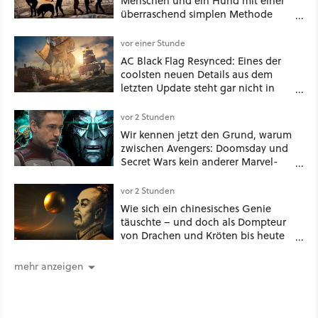
Menschen und ein Hund mit einer
überraschend simplen Methode
eine tiefe Höhle und hinterließen
Spuren für die Ewigkeit
vor einer Stunde
AC Black Flag Resynced: Eines der
coolsten neuen Details aus dem
letzten Update steht gar nicht in
den Patch Notes
vor 2 Stunden
Wir kennen jetzt den Grund, warum
zwischen Avengers: Doomsday und
Secret Wars kein anderer Marvel-
Film erscheint
vor 2 Stunden
Wie sich ein chinesisches Genie
täuschte – und doch als Dompteur
von Drachen und Kröten bis heute
Recht behält [Best of GameStar]
mehr anzeigen