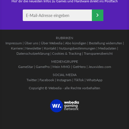
Hol' dir die neuesten Infos zu Games und Hardware direkt ins Postfach
RUBRIKEN
Impressum
|
Über uns
|
Über Webedia
|
Abo kündigen
|
Bestellung widerrufen
|
Karriere
|
Newsletter
|
Kontakt
|
Nutzungsbestimmungen
|
Mediadaten
|
Datenschutzerklärung
|
Cookies & Tracking
|
Transparenzbericht
MEDIENGRUPPE
GameStar
|
GamePro
|
Mein MMO
|
GetHero
|
Jeuxvideo.com
SOCIAL MEDIA
Twitter
|
Facebook
|
Instagram
|
TikTok
|
WhatsApp
Copyright © Webedia - alle Rechte vorbehalten