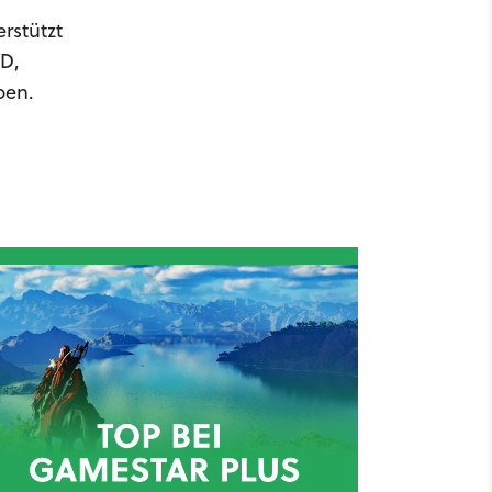
rstützt
D,
ben.