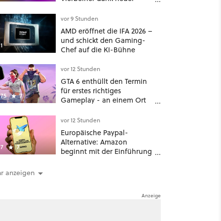
Behandlungsmethode aus
Japan: Der Blick auf über
vor 9 Stunden
1.200 Kommentare zeigt,
AMD eröffnet die IFA 2026 –
dass es nicht so einfach ist
und schickt den Gaming-
1
Chef auf die KI-Bühne
vor 12 Stunden
GTA 6 enthüllt den Termin
für erstes richtiges
75
7
Gameplay - an einem Ort
mit dem niemand
gerechnet hatte
vor 12 Stunden
Europäische Paypal-
Alternative: Amazon
7
7
beginnt mit der Einführung
von Wero
r anzeigen