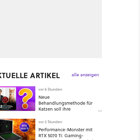
KTUELLE ARTIKEL
alle anzeigen
vor 6 Stunden
Neue
Behandlungsmethode für
2
Katzen soll ihre
Lebensspanne »von 15 auf
30 Jahre verdoppeln« und
vor 2 Stunden
über 1.200 Kommentare
Performance-Monster mit
setzen sich kritisch damit
RTX 5070 Ti: Gaming-
auseinander