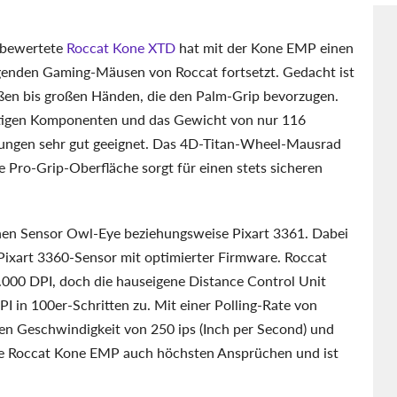
« bewertete
Roccat Kone XTD
hat mit der Kone EMP einen
ugenden Gaming-Mäusen von Roccat fortsetzt. Gedacht ist
oßen bis großen Händen, die den Palm-Grip bevorzugen.
tigen Komponenten und das Gewicht von nur 116
zungen sehr gut geeignet. Das 4D-Titan-Wheel-Mausrad
e Pro-Grip-Oberfläche sorgt für einen stets sicheren
en Sensor Owl-Eye beziehungsweise Pixart 3361. Dabei
 Pixart 3360-Sensor mit optimierter Firmware. Roccat
.000 DPI, doch die hauseigene Distance Control Unit
PI in 100er-Schritten zu. Mit einer Polling-Rate von
en Geschwindigkeit von 250 ips (Inch per Second) und
 die Roccat Kone EMP auch höchsten Ansprüchen und ist