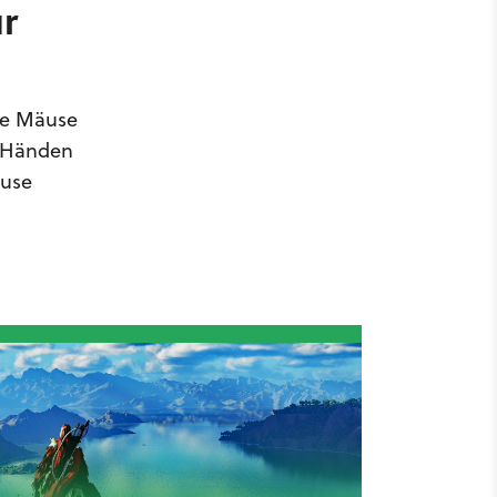
r
che Mäuse
n Händen
äuse