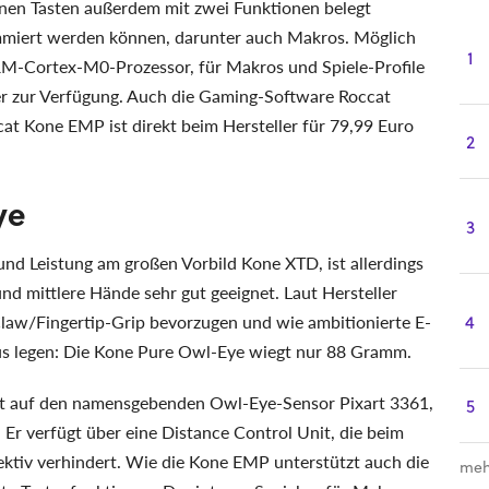
nnen Tasten außerdem mit zwei Funktionen belegt
mmiert werden können, darunter auch Makros. Möglich
1
M-Cortex-M0-Prozessor, für Makros und Spiele-Profile
 zur Verfügung. Auch die Gaming-Software Roccat
t Kone EMP ist direkt beim Hersteller für 79,99 Euro
2
ye
3
und Leistung am großen Vorbild Kone XTD, ist allerdings
nd mittlere Hände sehr gut geeignet. Laut Hersteller
 Claw/Fingertip-Grip bevorzugen und wie ambitionierte E-
4
aus legen: Die Kone Pure Owl-Eye wiegt nur 88 Gramm.
cat auf den namensgebenden Owl-Eye-Sensor Pixart 3361,
5
Er verfügt über eine Distance Control Unit, die beim
ktiv verhindert. Wie die Kone EMP unterstützt auch die
meh