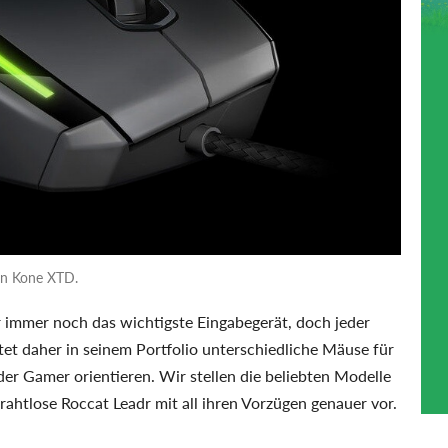
en Kone XTD.
r immer noch das wichtigste Eingabegerät, doch jeder
etet daher in seinem Portfolio unterschiedliche Mäuse für
der Gamer orientieren. Wir stellen die beliebten Modelle
htlose Roccat Leadr mit all ihren Vorzügen genauer vor.