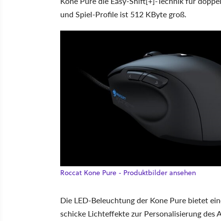
Kone Pure die Easy-Shift[+]-Technik für doppe
und Spiel-Profile ist 512 KByte groß.
Roccat Kone Pure - Produktbilder ansehen
Die LED-Beleuchtung der Kone Pure bietet ein
schicke Lichteffekte zur Personalisierung des