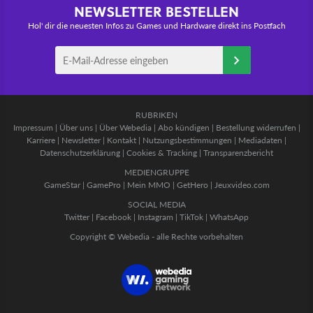
NEWSLETTER BESTELLEN
Hol' dir die neuesten Infos zu Games und Hardware direkt ins Postfach
RUBRIKEN
Impressum
|
Über uns
|
Über Webedia
|
Abo kündigen
|
Bestellung widerrufen
|
Karriere
|
Newsletter
|
Kontakt
|
Nutzungsbestimmungen
|
Mediadaten
|
Datenschutzerklärung
|
Cookies & Tracking
|
Transparenzbericht
MEDIENGRUPPE
GameStar
|
GamePro
|
Mein MMO
|
GetHero
|
Jeuxvideo.com
SOCIAL MEDIA
Twitter
|
Facebook
|
Instagram
|
TikTok
|
WhatsApp
Copyright © Webedia - alle Rechte vorbehalten