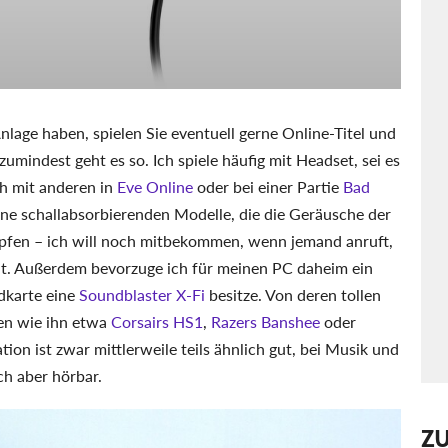
lage haben, spielen Sie eventuell gerne Online-Titel und
mindest geht es so. Ich spiele häufig mit Headset, sei es
ch mit anderen in
Eve Online
oder bei einer Partie
Bad
ine schallabsorbierenden Modelle, die die Geräusche der
mpfen – ich will noch mitbekommen, wenn jemand anruft,
hat. Außerdem bevorzuge ich für meinen PC daheim ein
dkarte eine
Soundblaster X-Fi
besitze. Von deren tollen
en wie ihn etwa
Corsairs HS1
,
Razers Banshee
oder
on ist zwar mittlerweile teils ähnlich gut, bei Musik und
ch aber hörbar.
Z