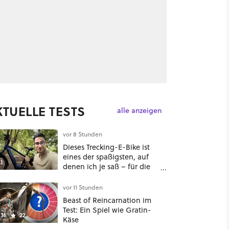
KTUELLE TESTS
alle anzeigen
vor 8 Stunden
Dieses Trecking-E-Bike ist
eines der spaßigsten, auf
1
denen ich je saß – für die
Hälfte des üblichen Preises
vor 11 Stunden
Beast of Reincarnation im
Test: Ein Spiel wie Gratin-
31
22
Käse