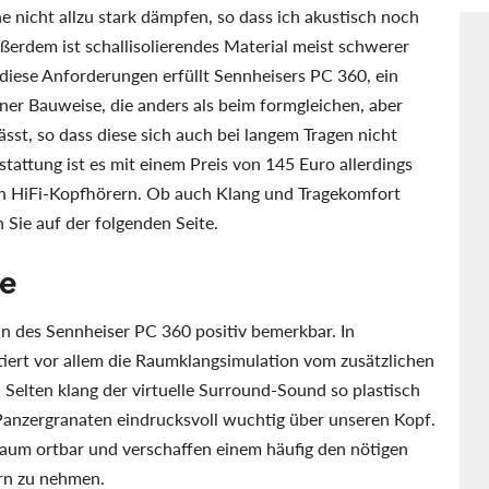
e nicht allzu stark dämpfen, so dass ich akustisch noch
dem ist schallisolierendes Material meist schwerer
diese Anforderungen erfüllt Sennheisers PC 360, ein
er Bauweise, die anders als beim formgleichen, aber
lässt, so dass diese sich auch bei langem Tragen nicht
attung ist es mit einem Preis von 145 Euro allerdings
ten HiFi-Kopfhörern. Ob auch Klang und Tragekomfort
 Sie auf der folgenden Seite.
he
n des Sennheiser PC 360 positiv bemerkbar. In
tiert vor allem die Raumklangsimulation vom zusätzlichen
. Selten klang der virtuelle Surround-Sound so plastisch
anzergranaten eindrucksvoll wuchtig über unseren Kopf.
Raum ortbar und verschaffen einem häufig den nötigen
rn zu nehmen.