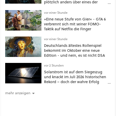
plötzlich anders über eines der
umstrittensten Häuser von Game of
Thrones denken
vor einer Stunde
»Eine neue Stufe von Gier« - GTA 6
verbrennt sich mit seiner FOMO-
Taktik auf Netflix die Finger
vor einer Stunde
Deutschlands ältestes Rollenspiel
bekommt im Oktober eine neue
Edition - und nein, es ist nicht DSA
vor 2 Stunden
Solarstrom ist auf dem Siegeszug
und knackt im Juli 2026 historischen
Rekord – doch der wahre Erfolg
bleibt unsichtbar
mehr anzeigen