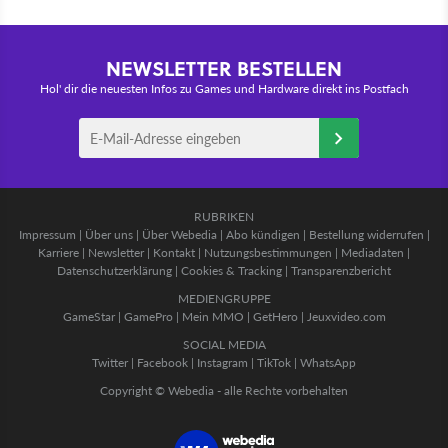
NEWSLETTER BESTELLEN
Hol' dir die neuesten Infos zu Games und Hardware direkt ins Postfach
RUBRIKEN
Impressum
|
Über uns
|
Über Webedia
|
Abo kündigen
|
Bestellung widerrufen
|
Karriere
|
Newsletter
|
Kontakt
|
Nutzungsbestimmungen
|
Mediadaten
|
Datenschutzerklärung
|
Cookies & Tracking
|
Transparenzbericht
MEDIENGRUPPE
GameStar
|
GamePro
|
Mein MMO
|
GetHero
|
Jeuxvideo.com
SOCIAL MEDIA
Twitter
|
Facebook
|
Instagram
|
TikTok
|
WhatsApp
Copyright © Webedia - alle Rechte vorbehalten