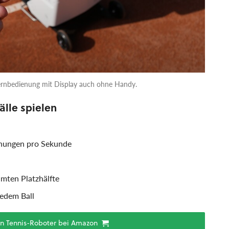
Fernbedienung mit Display auch ohne Handy.
älle spielen
hungen pro Sekunde
mten Platzhälfte
jedem Ball
en Tennis-Roboter bei Amazon