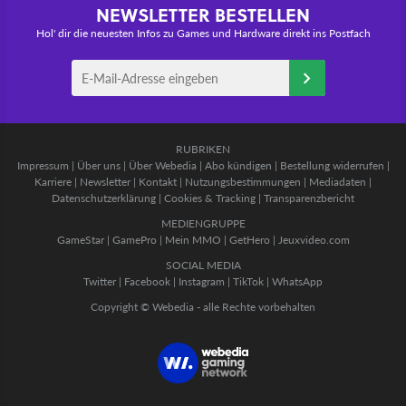
NEWSLETTER BESTELLEN
Hol' dir die neuesten Infos zu Games und Hardware direkt ins Postfach
RUBRIKEN
Impressum
|
Über uns
|
Über Webedia
|
Abo kündigen
|
Bestellung widerrufen
|
Karriere
|
Newsletter
|
Kontakt
|
Nutzungsbestimmungen
|
Mediadaten
|
Datenschutzerklärung
|
Cookies & Tracking
|
Transparenzbericht
MEDIENGRUPPE
GameStar
|
GamePro
|
Mein MMO
|
GetHero
|
Jeuxvideo.com
SOCIAL MEDIA
Twitter
|
Facebook
|
Instagram
|
TikTok
|
WhatsApp
Copyright © Webedia - alle Rechte vorbehalten