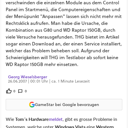
verschwinden die einzelnen Module aus dem Control
Panel im Startmenü, die Computereigenschaften und
der Menüpunkt "Anpassen" lassen sich nicht mehr mit
Rechtsklick aufrufen. Man habe die Ursache, die
Kombination aus G80 und WD Raptor 150GB, durch
viele Versuche herausgefunden. THG bietet im Artikel
sogar einen Download an, der einen Service installiert,
welcher das Problem beheben soll. Aufgrund der
Schwierigkeiten will THG im Testlabor ab sofort keine
WD Raptor 150GB mehr einsetzen.
Georg Wieselsberger
26.06.2007 | 00:01 Uhr | ca. 1 Minute Lesezeit
0
0
GameStar bei Google bevorzugen
Wie
Tom´s Hardware
meldet
, gibt es grosse Probleme in
Systemen, welche unter
Windows Vista
eine
Western