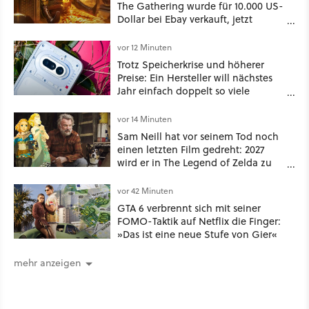
The Gathering wurde für 10.000 US-
Dollar bei Ebay verkauft, jetzt
bekommt es jeder viel günstiger
vor 12 Minuten
Trotz Speicherkrise und höherer
Preise: Ein Hersteller will nächstes
Jahr einfach doppelt so viele
Handymodelle in den Handel
bringen
vor 14 Minuten
Sam Neill hat vor seinem Tod noch
einen letzten Film gedreht: 2027
wird er in The Legend of Zelda zu
sehen sein
vor 42 Minuten
GTA 6 verbrennt sich mit seiner
FOMO-Taktik auf Netflix die Finger:
»Das ist eine neue Stufe von Gier«
mehr anzeigen