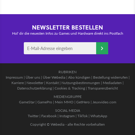
NEWSLETTER BESTELLEN
Hol' dir die neuesten Infos zu Games und Hardware direkt ins Postfach
RUBRIKEN
Impressum
|
Über uns
|
Über Webedia
|
Abo kündigen
|
Bestellung widerrufen
|
Karriere
|
Newsletter
|
Kontakt
|
Nutzungsbestimmungen
|
Mediadaten
|
Datenschutzerklärung
|
Cookies & Tracking
|
Transparenzbericht
MEDIENGRUPPE
GameStar
|
GamePro
|
Mein MMO
|
GetHero
|
Jeuxvideo.com
SOCIAL MEDIA
Twitter
|
Facebook
|
Instagram
|
TikTok
|
WhatsApp
Copyright © Webedia - alle Rechte vorbehalten