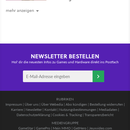
mehr anzeigen
NEWSLETTER BESTELLEN
Hol' dir die neuesten Infos zu Games und Hardware direkt ins Postfach
RUBRIKEN
Impressum
|
Über uns
|
Über Webedia
|
Abo kündigen
|
Bestellung widerrufen
|
Karriere
|
Newsletter
|
Kontakt
|
Nutzungsbestimmungen
|
Mediadaten
|
Datenschutzerklärung
|
Cookies & Tracking
|
Transparenzbericht
MEDIENGRUPPE
GameStar
|
GamePro
|
Mein MMO
|
GetHero
|
Jeuxvideo.com