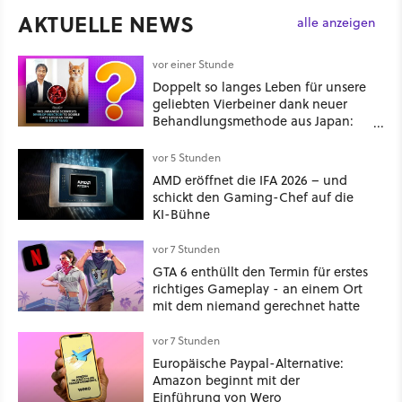
AKTUELLE NEWS
alle anzeigen
vor einer Stunde
Doppelt so langes Leben für unsere
geliebten Vierbeiner dank neuer
Behandlungsmethode aus Japan:
Der Blick auf über 1.200
Kommentare zeigt, dass es nicht so
vor 5 Stunden
einfach ist
AMD eröffnet die IFA 2026 – und
schickt den Gaming-Chef auf die
KI-Bühne
vor 7 Stunden
GTA 6 enthüllt den Termin für erstes
richtiges Gameplay - an einem Ort
mit dem niemand gerechnet hatte
vor 7 Stunden
Europäische Paypal-Alternative:
Amazon beginnt mit der
Einführung von Wero