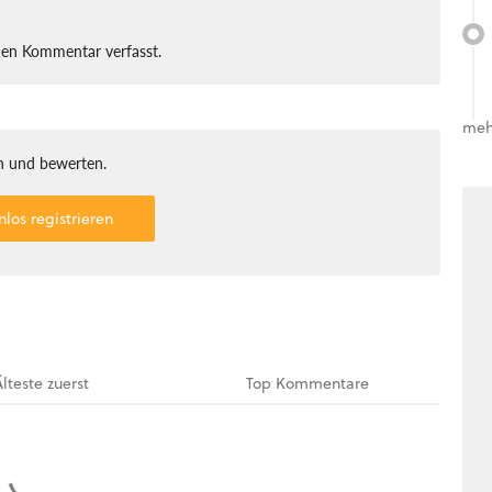
nen Kommentar verfasst.
meh
 und bewerten.
nlos registrieren
Älteste
zuerst
Top
Kommentare