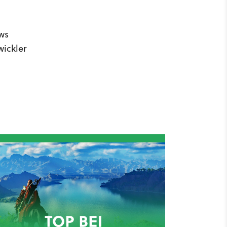
ws
ickler