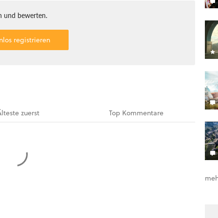
 und bewerten.
nlos registrieren
Älteste
zuerst
Top
Kommentare
meh