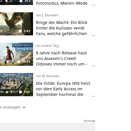
2
2
3:13
Fotomodus, Marvin-Mode
und mehr bestätigt
vor 2 Stunden
Ringe der Macht: Ein Blick
hinter die Kulissen verrät
2
2:42
Fans, welche gefährlichen
Wesen in Staffel 3 auf sie
warten
vor einem Tag
8 Jahre nach Release haut
uns Assassin's Creed
13
5
14:45
Odyssey immer noch um -
Und ist jetzt sogar besser!
vor 18 Stunden
Die Gilde: Europa 1410 heizt
vor dem Early Access im
11
2
1:40
September nochmal die
Mittelalter-Essen an
r anzeigen