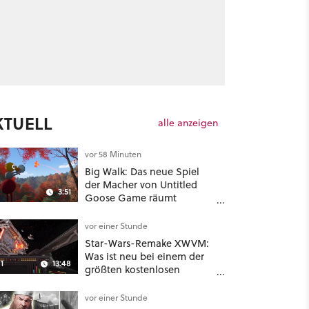
KTUELL
alle anzeigen
vor 58 Minuten
Big Walk: Das neue Spiel
der Macher von Untitled
3:51
Goose Game räumt
komplett mit Koop-
Konventionen auf
vor einer Stunde
Star-Wars-Remake XWVM:
Was ist neu bei einem der
1
13:48
größten kostenlosen
Weltraum-Shooter?
vor einer Stunde