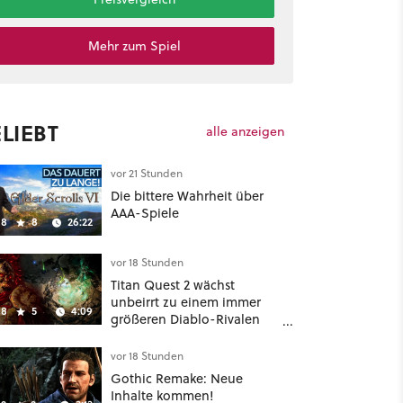
Mehr zum Spiel
LIEBT
alle anzeigen
vor 21 Stunden
Die bittere Wahrheit über
AAA-Spiele
8
8
26:22
vor 18 Stunden
Titan Quest 2 wächst
unbeirrt zu einem immer
8
5
4:09
größeren Diablo-Rivalen
heran - ab sofort gibt's
sogar eine richtige
vor 18 Stunden
Beschwörer-Klasse
Gothic Remake: Neue
Inhalte kommen!