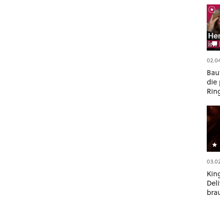
02.0
Bau
die 
Rin
03.0
Kin
Deli
bra
Ret
öfte