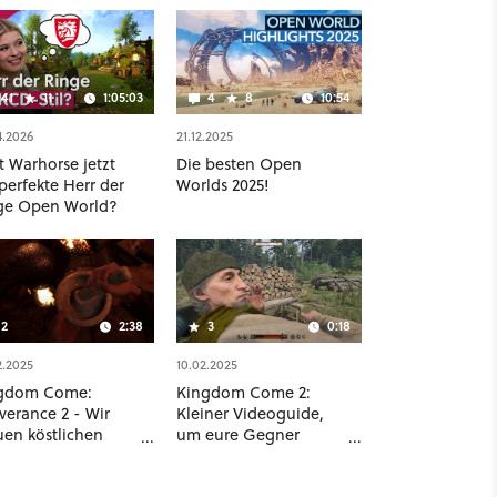
41
11
1:05:03
4
8
10:54
4.2026
21.12.2025
t Warhorse jetzt
Die besten Open
perfekte Herr der
Worlds 2025!
ge Open World?
2
2:38
3
0:18
2.2025
10.02.2025
gdom Come:
Kingdom Come 2:
verance 2 - Wir
Kleiner Videoguide,
uen köstlichen
um eure Gegner
terschnaps um
heimlich umzuhauen
r speichern zu