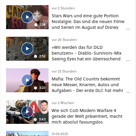
Deal
vor 2 Stunden
Stars Wars und eine gute Portion
Nostalgie: Das sind die neuen Filme
1:38
und Serien im August auf Disney
Plus
vor 20 Stunden
»Wir werden das für D&D
benutzen« - Diablo-Survivors-Mix
2:52
Seeing Eyes hat ein überraschend
nützliches Map-Tool
vor 23 Stunden
Mafia: The Old Country bekommt
neue Messer, Knarren, Autos und
3:23
Aufgaben - Der erste DLC hat mehr
dabei als nur Story
vor 2 Wochen
Wie sich CoD Modern Warfare 4
gerade der Welt präsentiert, macht
3:43
mich absolut fassungslos
13.04.2025