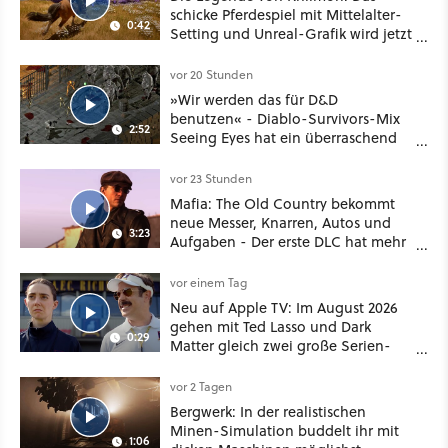
schicke Pferdespiel mit Mittelalter-
0:42
Setting und Unreal-Grafik wird jetzt
noch größer und gefährlicher
vor 20 Stunden
»Wir werden das für D&D
benutzen« - Diablo-Survivors-Mix
2:52
Seeing Eyes hat ein überraschend
nützliches Map-Tool
vor 23 Stunden
Mafia: The Old Country bekommt
neue Messer, Knarren, Autos und
3:23
Aufgaben - Der erste DLC hat mehr
dabei als nur Story
vor einem Tag
Neu auf Apple TV: Im August 2026
gehen mit Ted Lasso und Dark
0:29
Matter gleich zwei große Serien-
Highlights weiter
vor 2 Tagen
Bergwerk: In der realistischen
Minen-Simulation buddelt ihr mit
1:06