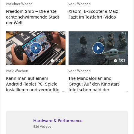
vor einer Woche
vor 2 Wochen
Freedom Ship – Die erste
Xiaomi E-Scooter 6 Max:
echte schwimmende Stadt
Fazit im Testfahrt-Video
der Welt
3:03
1:03
vor 2 Wochen
vor 3 Wochen
Kann man auf einem
The Mandalorian and
Android-Tablet PC-Spiele
Grogu: Auf den Kinostart
installieren und vernünftig
folgt schon bald der
spielen? Ich habe es mit 7
Streaming-Release - wann
verschiedenen Titeln
ihr den Star-Wars-Film
ausprobiert
zuhause schauen könnt
Hardware & Performance
826 Videos