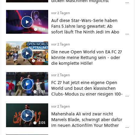
dicken Maschinen möglichst
vorsichtig Kohle aus
vor 2 Tagen
Auf diese Star-Wars-Serie haben
Fans 5 Jahre lang gewartet: Ab
1:29
sofort läuft The Ninth Jedi im Abo
bei Disney Plus
vor 2 Tagen
Die neue Open World von EA FC 27
könnte meine Rettung sein - oder
14:38
die komplette Hölle!
vor 2 Tagen
FC 27 hat jetzt eine eigene Open
World und baut den klassischen
5:38
Clubs-Modus zu einer riesigen 100-
Spieler-Sandbox aus
vor 2 Tagen
Mahershala Ali wird zwar nicht
Marvels Blade, schwingt aber dafür
2:05
im neuen Actionfilm Your Mother
Your Mother Your Mother das