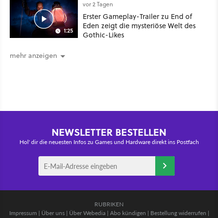
Schwert
vor 2 Tagen
Erster Gameplay-Trailer zu End of
Eden zeigt die mysteriöse Welt des
1:25
Gothic-Likes
mehr anzeigen
NEWSLETTER BESTELLEN
Hol' dir die neuesten Infos zu Games und Hardware direkt ins Postfach
RUBRIKEN
Impressum
|
Über uns
|
Über Webedia
|
Abo kündigen
|
Bestellung widerrufen
|