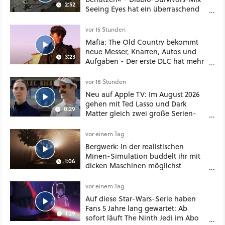
2:52
Seeing Eyes hat ein überraschend
nützliches Map-Tool
vor 15 Stunden
Mafia: The Old Country bekommt
neue Messer, Knarren, Autos und
3:23
Aufgaben - Der erste DLC hat mehr
dabei als nur Story
vor 18 Stunden
Neu auf Apple TV: Im August 2026
gehen mit Ted Lasso und Dark
0:29
Matter gleich zwei große Serien-
Highlights weiter
vor einem Tag
Bergwerk: In der realistischen
Minen-Simulation buddelt ihr mit
1:06
dicken Maschinen möglichst
vorsichtig Kohle aus
vor einem Tag
Auf diese Star-Wars-Serie haben
Fans 5 Jahre lang gewartet: Ab
1:29
sofort läuft The Ninth Jedi im Abo