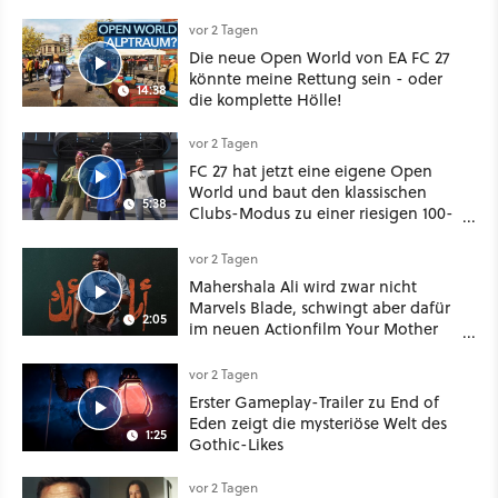
bei Disney Plus
vor 2 Tagen
Die neue Open World von EA FC 27
könnte meine Rettung sein - oder
14:38
die komplette Hölle!
vor 2 Tagen
FC 27 hat jetzt eine eigene Open
World und baut den klassischen
5:38
Clubs-Modus zu einer riesigen 100-
Spieler-Sandbox aus
vor 2 Tagen
Mahershala Ali wird zwar nicht
Marvels Blade, schwingt aber dafür
2:05
im neuen Actionfilm Your Mother
Your Mother Your Mother das
Schwert
vor 2 Tagen
Erster Gameplay-Trailer zu End of
Eden zeigt die mysteriöse Welt des
1:25
Gothic-Likes
vor 2 Tagen