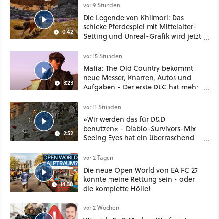
vor 9 Stunden
Die Legende von Khiimori: Das
schicke Pferdespiel mit Mittelalter-
0:42
Setting und Unreal-Grafik wird jetzt
noch größer und gefährlicher
vor 15 Stunden
Mafia: The Old Country bekommt
neue Messer, Knarren, Autos und
3:23
Aufgaben - Der erste DLC hat mehr
dabei als nur Story
vor 11 Stunden
»Wir werden das für D&D
benutzen« - Diablo-Survivors-Mix
2:52
Seeing Eyes hat ein überraschend
nützliches Map-Tool
vor 2 Tagen
Die neue Open World von EA FC 27
könnte meine Rettung sein - oder
14:38
die komplette Hölle!
vor 2 Wochen