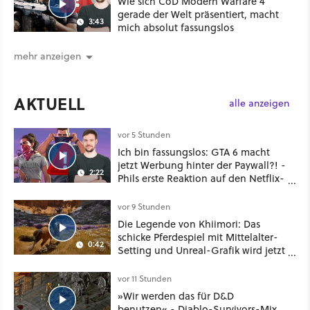
Wie sich CoD Modern Warfare 4
gerade der Welt präsentiert, macht
3:43
mich absolut fassungslos
mehr anzeigen
AKTUELL
alle anzeigen
vor 5 Stunden
Ich bin fassungslos: GTA 6 macht
jetzt Werbung hinter der Paywall?! -
2:22
Phils erste Reaktion auf den Netflix-
Deal
vor 9 Stunden
Die Legende von Khiimori: Das
schicke Pferdespiel mit Mittelalter-
0:42
Setting und Unreal-Grafik wird jetzt
noch größer und gefährlicher
vor 11 Stunden
»Wir werden das für D&D
benutzen« - Diablo-Survivors-Mix