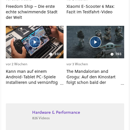
Freedom Ship – Die erste
Xiaomi E-Scooter 6 Max:
echte schwimmende Stadt
Fazit im Testfahrt-Video
der Welt
3:03
1:03
vor 2 Wochen
vor 3 Wochen
Kann man auf einem
The Mandalorian and
Android-Tablet PC-Spiele
Grogu: Auf den Kinostart
installieren und vernünftig
folgt schon bald der
spielen? Ich habe es mit 7
Streaming-Release - wann
verschiedenen Titeln
ihr den Star-Wars-Film
ausprobiert
zuhause schauen könnt
Hardware & Performance
826 Videos