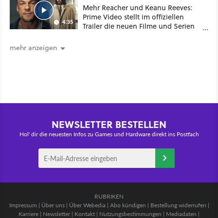
Mehr Reacher und Keanu Reeves:
Prime Video stellt im offiziellen
4:35
Trailer die neuen Filme und Serien
für August 2026 vor
mehr anzeigen
NEWSLETTER BESTELLEN
Hol' dir die neuesten Infos zu Games und Hardware direkt ins Postfach
RUBRIKEN
Impressum
|
Über uns
|
Über Webedia
|
Abo kündigen
|
Bestellung widerrufen
|
Karriere
|
Newsletter
|
Kontakt
|
Nutzungsbestimmungen
|
Mediadaten
|