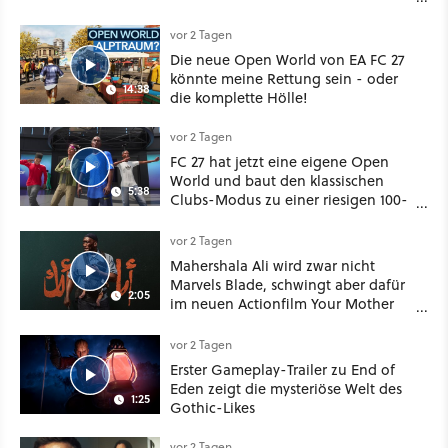
bei Disney Plus
vor 2 Tagen
Die neue Open World von EA FC 27
könnte meine Rettung sein - oder
14:38
die komplette Hölle!
vor 2 Tagen
FC 27 hat jetzt eine eigene Open
World und baut den klassischen
5:38
Clubs-Modus zu einer riesigen 100-
Spieler-Sandbox aus
vor 2 Tagen
Mahershala Ali wird zwar nicht
Marvels Blade, schwingt aber dafür
2:05
im neuen Actionfilm Your Mother
Your Mother Your Mother das
Schwert
vor 2 Tagen
Erster Gameplay-Trailer zu End of
Eden zeigt die mysteriöse Welt des
1:25
Gothic-Likes
vor 2 Tagen