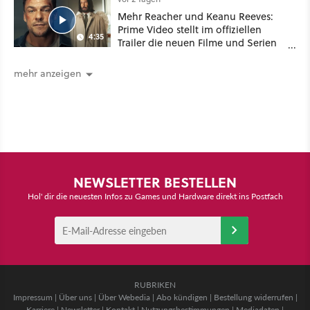
Mehr Reacher und Keanu Reeves:
Prime Video stellt im offiziellen
4:35
Trailer die neuen Filme und Serien
für August 2026 vor
mehr anzeigen
NEWSLETTER BESTELLEN
Hol' dir die neuesten Infos zu Games und Hardware direkt ins Postfach
RUBRIKEN
Impressum
|
Über uns
|
Über Webedia
|
Abo kündigen
|
Bestellung widerrufen
|
Karriere
|
Newsletter
|
Kontakt
|
Nutzungsbestimmungen
|
Mediadaten
|