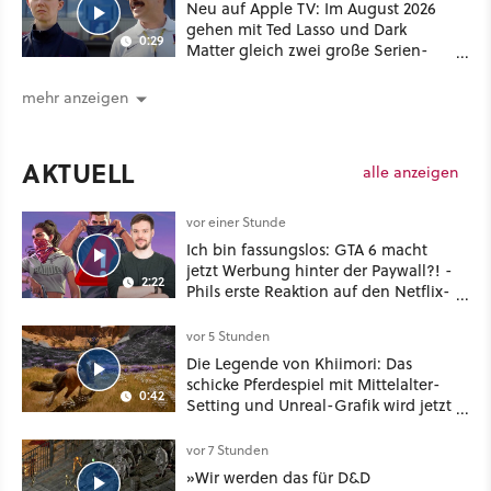
Neu auf Apple TV: Im August 2026
gehen mit Ted Lasso und Dark
0:29
Matter gleich zwei große Serien-
Highlights weiter
mehr anzeigen
AKTUELL
alle anzeigen
vor einer Stunde
Ich bin fassungslos: GTA 6 macht
jetzt Werbung hinter der Paywall?! -
2:22
Phils erste Reaktion auf den Netflix-
Deal
vor 5 Stunden
Die Legende von Khiimori: Das
schicke Pferdespiel mit Mittelalter-
0:42
Setting und Unreal-Grafik wird jetzt
noch größer und gefährlicher
vor 7 Stunden
»Wir werden das für D&D