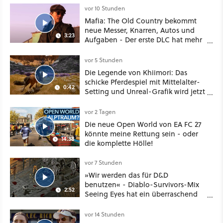
vor 10 Stunden
Mafia: The Old Country bekommt
neue Messer, Knarren, Autos und
3:23
Aufgaben - Der erste DLC hat mehr
dabei als nur Story
vor 5 Stunden
Die Legende von Khiimori: Das
schicke Pferdespiel mit Mittelalter-
0:42
Setting und Unreal-Grafik wird jetzt
noch größer und gefährlicher
vor 2 Tagen
Die neue Open World von EA FC 27
könnte meine Rettung sein - oder
14:38
die komplette Hölle!
vor 7 Stunden
»Wir werden das für D&D
benutzen« - Diablo-Survivors-Mix
2:52
Seeing Eyes hat ein überraschend
nützliches Map-Tool
vor 14 Stunden