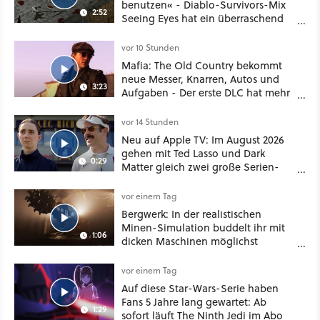
benutzen« - Diablo-Survivors-Mix
2:52
Seeing Eyes hat ein überraschend
nützliches Map-Tool
vor 10 Stunden
Mafia: The Old Country bekommt
neue Messer, Knarren, Autos und
3:23
Aufgaben - Der erste DLC hat mehr
dabei als nur Story
vor 14 Stunden
Neu auf Apple TV: Im August 2026
gehen mit Ted Lasso und Dark
0:29
Matter gleich zwei große Serien-
Highlights weiter
vor einem Tag
Bergwerk: In der realistischen
Minen-Simulation buddelt ihr mit
1:06
dicken Maschinen möglichst
vorsichtig Kohle aus
vor einem Tag
Auf diese Star-Wars-Serie haben
Fans 5 Jahre lang gewartet: Ab
1:29
sofort läuft The Ninth Jedi im Abo