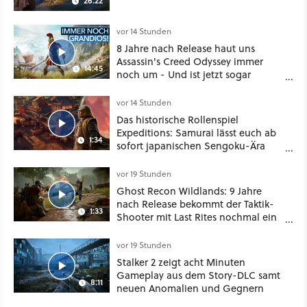
26:22
vor 14 Stunden
8 Jahre nach Release haut uns
Assassin's Creed Odyssey immer
14:45
noch um - Und ist jetzt sogar
besser!
vor 14 Stunden
Das historische Rollenspiel
Expeditions: Samurai lässt euch ab
1:34
sofort japanischen Sengoku-Ära
aufmischen - wahlweise mit Gewalt
oder Diplomatie
vor 19 Stunden
Ghost Recon Wildlands: 9 Jahre
nach Release bekommt der Taktik-
1:33
Shooter mit Last Rites nochmal ein
dickes Update
vor 19 Stunden
Stalker 2 zeigt acht Minuten
Gameplay aus dem Story-DLC samt
8:11
neuen Anomalien und Gegnern