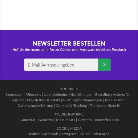
NEWSLETTER BESTELLEN
Hol' dir die neuesten Infos zu Games und Hardware direkt ins Postfach
RUBRIKEN
Impressum
|
Über uns
|
Über Webedia
|
Abo kündigen
|
Bestellung widerrufen
|
Karriere
|
Newsletter
|
Kontakt
|
Nutzungsbestimmungen
|
Mediadaten
|
Datenschutzerklärung
|
Cookies & Tracking
|
Transparenzbericht
MEDIENGRUPPE
GameStar
|
GamePro
|
Mein MMO
|
GetHero
|
Jeuxvideo.com
SOCIAL MEDIA
Twitter
|
Facebook
|
Instagram
|
TikTok
|
WhatsApp