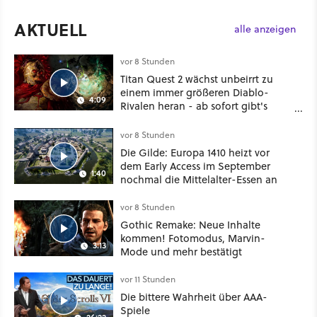
AKTUELL
alle anzeigen
vor 8 Stunden
Titan Quest 2 wächst unbeirrt zu
einem immer größeren Diablo-
4:09
Rivalen heran - ab sofort gibt's
sogar eine richtige Beschwörer-
Klasse
vor 8 Stunden
Die Gilde: Europa 1410 heizt vor
dem Early Access im September
1:40
nochmal die Mittelalter-Essen an
vor 8 Stunden
Gothic Remake: Neue Inhalte
kommen! Fotomodus, Marvin-
3:13
Mode und mehr bestätigt
vor 11 Stunden
Die bittere Wahrheit über AAA-
Spiele