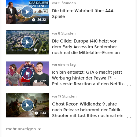
vor 11 Stunden
Die bittere Wahrheit über AAA-
Spiele
26:22
vor 8 Stunden
Die Gilde: Europa 1410 heizt vor
dem Early Access im September
1:40
nochmal die Mittelalter-Essen an
vor einem Tag
Ich bin entsetzt: GTA 6 macht jetzt
Werbung hinter der Paywall?! -
2:22
Phils erste Reaktion auf den Netflix-
Deal
vor 19 Stunden
Ghost Recon Wildlands: 9 Jahre
nach Release bekommt der Taktik-
1:33
Shooter mit Last Rites nochmal ein
dickes Update
mehr anzeigen