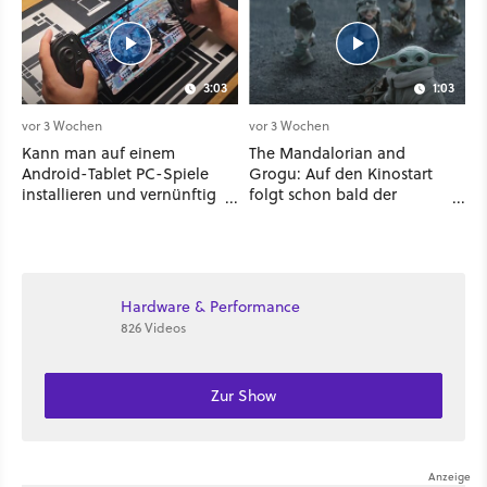
3:03
1:03
vor 3 Wochen
vor 3 Wochen
Kann man auf einem
The Mandalorian and
Android-Tablet PC-Spiele
Grogu: Auf den Kinostart
installieren und vernünftig
folgt schon bald der
spielen? Ich habe es mit 7
Streaming-Release - wann
verschiedenen Titeln
ihr den Star-Wars-Film
ausprobiert
zuhause schauen könnt
Hardware & Performance
826 Videos
Zur Show