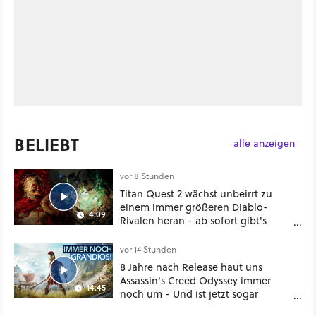
BELIEBT
alle anzeigen
vor 8 Stunden
Titan Quest 2 wächst unbeirrt zu
einem immer größeren Diablo-
4:09
Rivalen heran - ab sofort gibt's
sogar eine richtige Beschwörer-
Klasse
vor 14 Stunden
8 Jahre nach Release haut uns
Assassin's Creed Odyssey immer
14:45
noch um - Und ist jetzt sogar
besser!