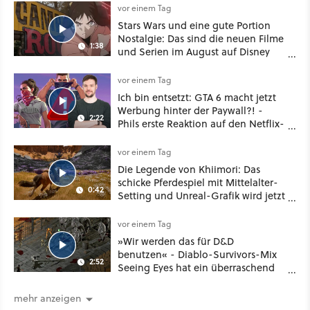
vor einem Tag
Stars Wars und eine gute Portion
Nostalgie: Das sind die neuen Filme
1:38
und Serien im August auf Disney
Plus
vor einem Tag
Ich bin entsetzt: GTA 6 macht jetzt
Werbung hinter der Paywall?! -
2:22
Phils erste Reaktion auf den Netflix-
Deal
vor einem Tag
Die Legende von Khiimori: Das
schicke Pferdespiel mit Mittelalter-
0:42
Setting und Unreal-Grafik wird jetzt
noch größer und gefährlicher
vor einem Tag
»Wir werden das für D&D
benutzen« - Diablo-Survivors-Mix
2:52
Seeing Eyes hat ein überraschend
nützliches Map-Tool
mehr anzeigen