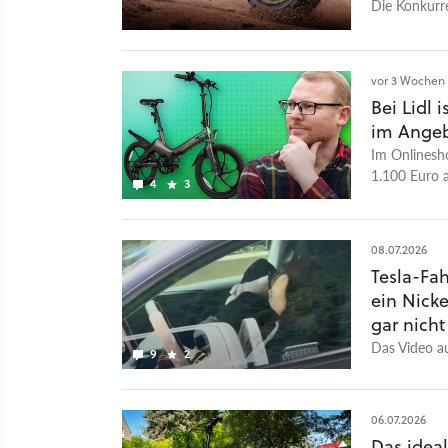
Lite.
Die Konkurre
Innenstadt-
vor 3 Wochen
Bei Lidl 
im Angeb
Im Onlinesho
1.100 Euro a
4
3
08.07.2026
Tesla-Fa
ein Nicke
gar nicht
Das Video au
9
2
06.07.2026
Das ideal