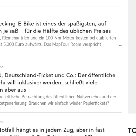
ecking-E-Bike ist eines der spaßigsten, auf
 je saß – für die Hälfte des üblichen Preises
g, Riemenantrieb und ein 100-Nm-Motor kosten bei etablierten
t 5.000 Euro aufwärts. Das MapFour Roam verspricht
 rund die Hälfte. Im Test habe ich trotzdem erstaunlich wenig
den.
che
, Deutschland-Ticket und Co.: Der öffentliche
r will inklusiver werden, schließt viele
 aber aus
e kritische Betrachtung des öffentlichen Nahverkehrs und der
cketgenerierung. Brauchen wir einfach wieder Papiertickets?
che
T
otfall hängt es in jedem Zug, aber in fast