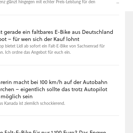
nz glänzt hingegen mit echter Preis-Leistung für den
Dschungel.
ist gerade ein faltbares E-Bike aus Deutschland
ot – für wen sich der Kauf lohnt
p bietet Lidl ab sofort ein Falt-E-Bike von Sachsenrad für
n. Ich ordne das Angebot für euch ein.
hrerin macht bei 100 km/h auf der Autobahn
rchen – eigentlich sollte das trotz Autopilot
 möglich sein
s Kanada ist ziemlich schockierend.
e Falt-E-Bike für nur 1.100 Euro? Das Engwe