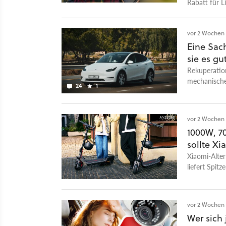
Rabatt für L
vor 2 Wochen
Eine Sac
sie es gu
Rekuperatio
mechanische
24
1
Bremsscheib
vor 2 Wochen
1000W, 7
sollte X
Xiaomi-Alte
liefert Spit
unverschämt
vor 2 Wochen
Wer sich 