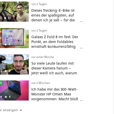
vor 2 Tagen
Dieses Trecking-E-Bike ist
eines der spaßigsten, auf
1
1
denen ich je saß – für die
Hälfte des üblichen Preises
vor 2 Tagen
Galaxy Z Fold 8 im Test: Der
Punkt, an dem Foldables
7
3
ernsthaft konkurrenzfähig
werden
vor einer Woche
So viele Leute laufen mit
dieser Kamera herum –
3
2
jetzt weiß ich auch, warum
S
vor 2 Wochen
Ich habe mir das 300-Watt-
Monster HP Omen Max
4
4
vorgenommen: Macht bloß
nicht diesen Fehler beim
Leistungsprofil
r anzeigen