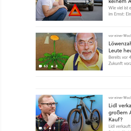
keinem A
Wie viel ist
im Ernst: Ei
griffbereit 
vor einer Wo
Löwenzahn
Leute he
Bereits vor 
Zukunft vor
63
8
vor einer Wo
Lidl verk
großem A
Kauf?
Lidl verkauf
2
2