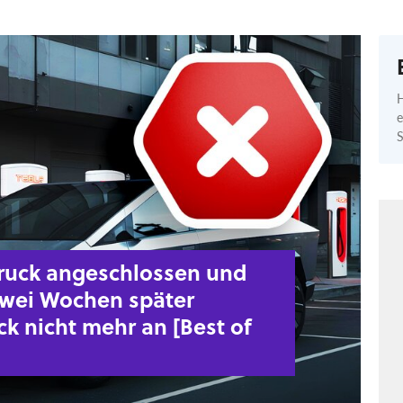
H
e
S
rtruck angeschlossen und
 zwei Wochen später
k nicht mehr an [Best of