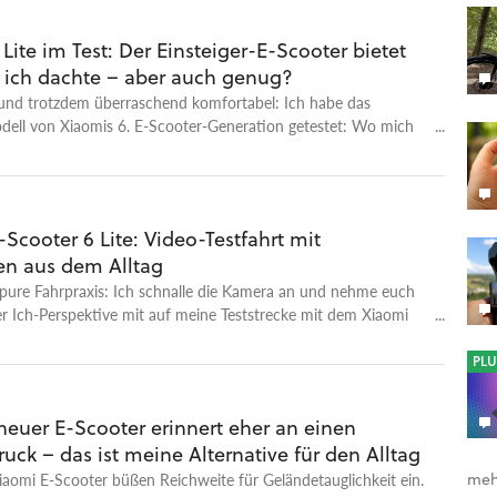
Lite im Test: Der Einsteiger-E-Scooter bietet
s ich dachte – aber auch genug?
t und trotzdem überraschend komfortabel: Ich habe das
odell von Xiaomis 6. E-Scooter-Generation getestet: Wo mich
 Lite überrascht hat – und was ihr beachten müsst.
Scooter 6 Lite: Video-Testfahrt mit
en aus dem Alltag
pure Fahrpraxis: Ich schnalle die Kamera an und nehme euch
er Ich-Perspektive mit auf meine Teststrecke mit dem Xiaomi
oter 6 Lite – Xiaomis günstigstem Modell der neuen Scooter-
. Ihr seht, wie sich der 330-Euro-Scooter auf Asphalt,
PLU
 leichtem Kopfsteinpflaster schlägt, und hört meine Eindrücke
nd der Fahrt: wo er überrascht, wo er an seine Grenzen
neuer E-Scooter erinnert eher an einen
arum die Steigfähigkeit der größte Kompromiss ist. Meinen
uck – das ist meine Alternative für den Alltag
n Testbericht mit allen Zahlen, der Reichweiten-Messung und
findet ihr auf GameStar Tech: ➡️ Zum Test des E-Scooter 6
aomi E-Scooter büßen Reichweite für Geländetauglichkeit ein.
meh