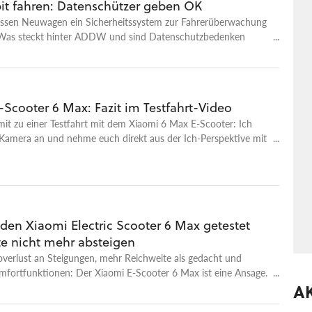
it fahren: Datenschützer geben OK
sen Neuwagen ein Sicherheitssystem zur Fahrerüberwachung
. Was steckt hinter ADDW und sind Datenschutzbedenken
gt?
Scooter 6 Max: Fazit im Testfahrt-Video
it zu einer Testfahrt mit dem Xiaomi 6 Max E-Scooter: Ich
 Kamera an und nehme euch direkt aus der Ich-Perspektive mit
ststrecke. Ihr seht, wie sich der 700-Euro-Scooter auf Asphalt,
 an Steigungen schlägt, und hört meine Eindrücke direkt
 Fahrt: warum der Motor auch am Berg kaum einbricht, wie
Zoll-Reifen und die Doppelfederung anfühlen und wo der
e Haken liegt. Meinen ausführlichen Testbericht zum 6 Max mit
den Xiaomi Electric Scooter 6 Max getestet
, der Reichweiten-Messung und der Wertung findet ihr auf
h. ℹ️ Hinweis: Im Video sage ich, dass es offenbar keine
te nicht mehr absteigen
gibt, sich Durchschnittsgeschwindigkeit und Streckenkilometer
erlust an Steigungen, mehr Reichweite als gedacht und
lassen. Das geht doch – mit einer Tastenkombination am
mfortfunktionen: Der Xiaomi E-Scooter 6 Max ist eine Ansage.
nt.
A
r sich auch für 700 Euro?