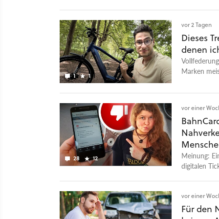
vor 2 Tagen
Dieses Tr
denen ich
Vollfederun
Marken meis
1
1
dasselbe für
Kritik gefun
vor einer Wo
BahnCard
Nahverkeh
Menschen
Meinung: Ein
28
12
digitalen Ti
vor einer Wo
Für den N