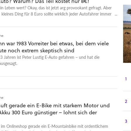
uto? Warum? Das Teil kostet nur 8€!
 ein Leben wert? Okay, das ist jetzt arg provookant gefragt. Aber
n kleines Ding für 8 Euro sollte wirklich jeder Autofahrer immer
dabeihaben.
che
 war 1983 Vorreiter bei etwas, bei dem viele
ute noch extrem skeptisch sind
43 Jahren ist Peter Lustig E-Auto gefahren – und hat die
ausgesagt.
1
che
2
auft gerade ein E-Bike mit starkem Motor und
kku 300 Euro günstiger – lohnt sich der
3
t im Onlineshop gerade ein E-Mountainbike mit ordentlichem