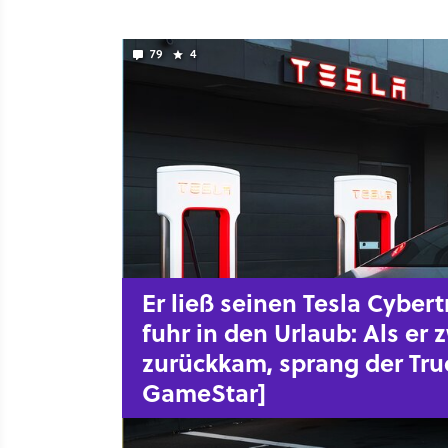
79
4
Er ließ seinen Tesla Cybe
fuhr in den Urlaub: Als er
zurückkam, sprang der Truc
GameStar]