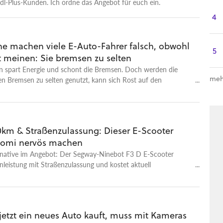
idl-Plus-Kunden. Ich ordne das Angebot für euch ein.
4
he machen viele E-Auto-Fahrer falsch, obwohl
5
t meinen: Sie bremsen zu selten
n spart Energie und schont die Bremsen. Doch werden die
meh
n Bremsen zu selten genutzt, kann sich Rost auf den
en bilden.
0km & Straßenzulassung: Dieser E-Scooter
iaomi nervös machen
rnative im Angebot: Der Segway-Ninebot F3 D E-Scooter
zenleistung mit Straßenzulassung und kostet aktuell
 wenig im Angebot bei Amazon.
jetzt ein neues Auto kauft, muss mit Kameras