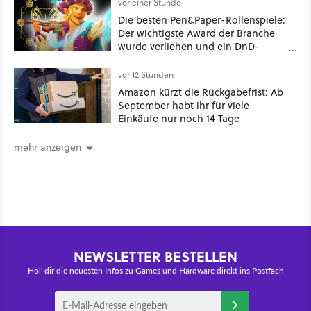
gleich so macht
vor einer Stunde
Die besten Pen&Paper-Rollenspiele:
Der wichtigste Award der Branche
wurde verliehen und ein DnD-
Konkurrent ist der große Gewinner
vor 12 Stunden
Amazon kürzt die Rückgabefrist: Ab
September habt ihr für viele
Einkäufe nur noch 14 Tage
mehr anzeigen
NEWSLETTER BESTELLEN
Hol' dir die neuesten Infos zu Games und Hardware direkt ins Postfach