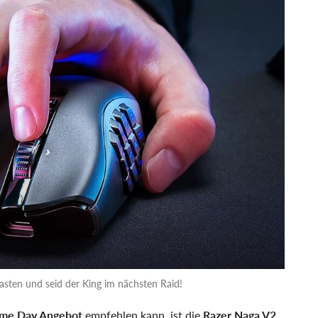
tasten und seid der King im nächsten Raid!
ime Day Angebot
empfehlen kann, ist die
Razer Naga V2