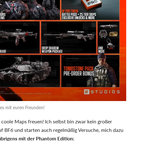
les mit euren Freunden!
 coole Maps freuen! Ich selbst bin zwar kein großer
f BF6 und starten auch regelmäßig Versuche, mich dazu
brigens mit der Phantom Edition: