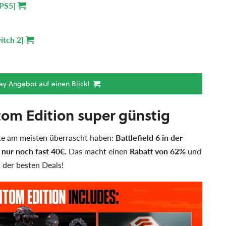
[PS5]
itch 2]
ay Angebot auf einen Blick!
ntom Edition super günstig
ute am meisten überrascht haben:
Battlefield 6 in der
 nur noch fast 40€.
Das macht einen
Rabatt von 62%
und
 der besten Deals!