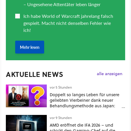
AKTUELLE NEWS
alle anzeigen
vor 5 Stunden
Doppelt so langes Leben für unsere
geliebten Vierbeiner dank neuer
Behandlungsmethode aus Japan:
Der Blick auf über 1.200
Kommentare zeigt, dass es nicht so
vor 9 Stunden
einfach ist
AMD eröffnet die IFA 2026 – und
schickt den Gaming-Chef auf die