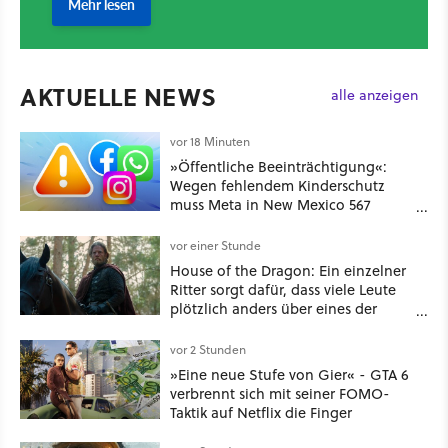
AKTUELLE NEWS
alle anzeigen
vor 18 Minuten
»Öffentliche Beeinträchtigung«:
Wegen fehlendem Kinderschutz
muss Meta in New Mexico 567
Millionen US-Dollar zahlen
vor einer Stunde
House of the Dragon: Ein einzelner
Ritter sorgt dafür, dass viele Leute
plötzlich anders über eines der
umstrittensten Häuser von Game of
Thrones denken
vor 2 Stunden
»Eine neue Stufe von Gier« - GTA 6
verbrennt sich mit seiner FOMO-
Taktik auf Netflix die Finger