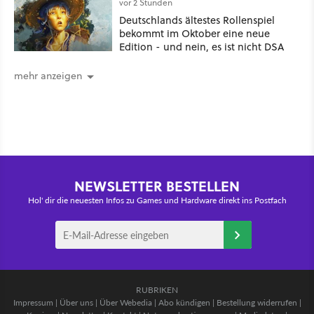
vor 2 Stunden
Deutschlands ältestes Rollenspiel
bekommt im Oktober eine neue
Edition - und nein, es ist nicht DSA
mehr anzeigen
NEWSLETTER BESTELLEN
Hol' dir die neuesten Infos zu Games und Hardware direkt ins Postfach
RUBRIKEN
Impressum
|
Über uns
|
Über Webedia
|
Abo kündigen
|
Bestellung widerrufen
|