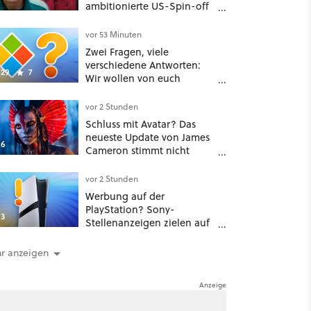
ambitionierte US-Spin-off
wurde angeblich abgesägt
vor 53 Minuten
Zwei Fragen, viele
verschiedene Antworten:
29
7
Wir wollen von euch
wissen, wie groß und alt
euer Windows ist
vor 2 Stunden
Schluss mit Avatar? Das
neueste Update von James
6
Cameron stimmt nicht
gerade optimistisch
vor 2 Stunden
Werbung auf der
PlayStation? Sony-
3
Stellenanzeigen zielen auf
Autos, Banken und
Mobilfunk
r anzeigen