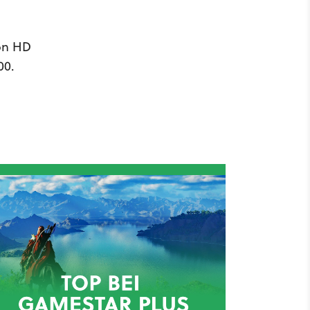
eon HD
00.