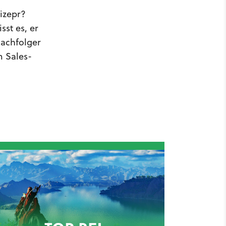
izepr?
st es, er
Nachfolger
m Sales-