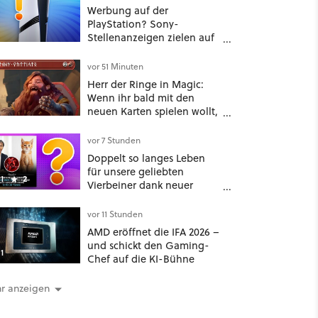
Werbung auf der
PlayStation? Sony-
Stellenanzeigen zielen auf
Autos, Banken und
Mobilfunk
vor 51 Minuten
Herr der Ringe in Magic:
Wenn ihr bald mit den
neuen Karten spielen wollt,
solltet ihr schon jetzt auf
Duolingo Zwergisch pauken
vor 7 Stunden
Doppelt so langes Leben
für unsere geliebten
1
2
Vierbeiner dank neuer
Behandlungsmethode aus
Japan: Der Blick auf über
vor 11 Stunden
1.200 Kommentare zeigt,
AMD eröffnet die IFA 2026 –
dass es nicht so einfach ist
und schickt den Gaming-
1
Chef auf die KI-Bühne
r anzeigen