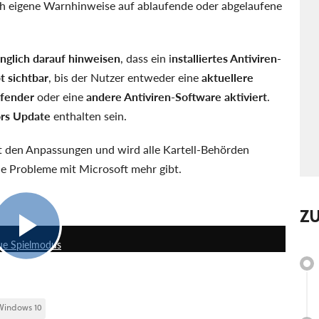
ch eigene Warnhinweise auf ablaufende oder abgelaufene
ringlich darauf hinweisen
, dass ein i
nstalliertes Antiviren-
t sichtbar
, bis der Nutzer entweder eine
aktuellere
efender
oder eine
andere Antiviren-Software aktiviert
.
ors Update
enthalten sein.
it den Anpassungen und wird alle Kartell-Behörden
ne Probleme mit Microsoft mehr gibt.
Z
7:55
ue Spielmodus
Windows 10