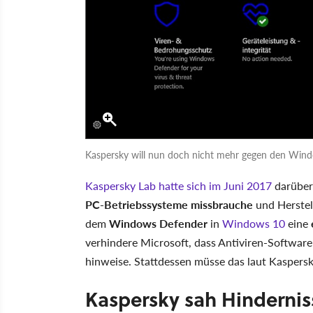
Kaspersky will nun doch nicht mehr gegen den Win
Kaspersky Lab hatte sich im Juni 2017
darüber
PC-Betriebssysteme missbrauche
und Herstel
dem
Windows Defender
in
Windows 10
eine
verhindere Microsoft, dass Antiviren-Software
hinweise. Stattdessen müsse das laut Kaspers
Kaspersky sah Hinderniss