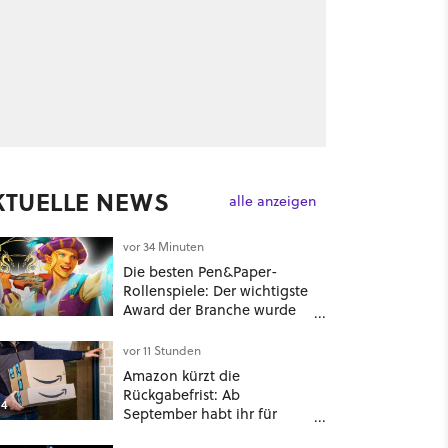
KTUELLE NEWS
alle anzeigen
vor 34 Minuten
Die besten Pen&Paper-
Rollenspiele: Der wichtigste
Award der Branche wurde
verliehen und ein DnD-
Konkurrent ist der große
vor 11 Stunden
Gewinner
Amazon kürzt die
Rückgabefrist: Ab
4
September habt ihr für
viele Einkäufe nur noch 14