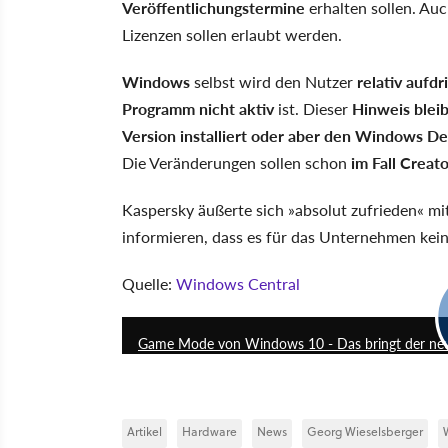
Veröffentlichungstermine
erhalten sollen. Au
Lizenzen sollen erlaubt werden.
Windows
selbst wird den Nutzer
relativ aufd
Programm nicht aktiv
ist. Dieser
Hinweis bleib
Version installiert oder aber den Windows D
Die Veränderungen sollen schon
im Fall Creat
Kaspersky äußerte sich »absolut zufrieden« m
informieren, dass es für das Unternehmen kei
Quelle:
Windows Central
Game Mode von Windows 10 - Das bringt der ne
Artikel
Hardware
News
Georg Wieselsberger