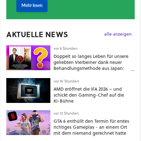
AKTUELLE NEWS
alle anzeigen
vor 6 Stunden
Doppelt so langes Leben für unsere
geliebten Vierbeiner dank neuer
Behandlungsmethode aus Japan:
Der Blick auf über 1.200
Kommentare zeigt, dass es nicht so
vor 10 Stunden
einfach ist
AMD eröffnet die IFA 2026 – und
schickt den Gaming-Chef auf die
KI-Bühne
vor 12 Stunden
GTA 6 enthüllt den Termin für erstes
richtiges Gameplay - an einem Ort
mit dem niemand gerechnet hatte