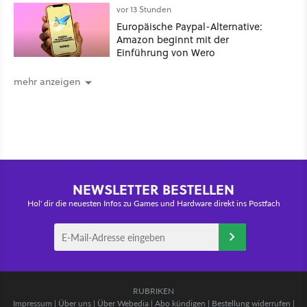
vor 13 Stunden
Europäische Paypal-Alternative:
Amazon beginnt mit der
Einführung von Wero
mehr anzeigen
NEWSLETTER BESTELLEN
Hol' dir die neuesten Infos zu Games und Hardware direkt ins Postfach
RUBRIKEN
Impressum
|
Über uns
|
Über Webedia
|
Abo kündigen
|
Bestellung widerrufen
|