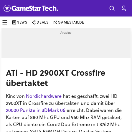
NEWS
DEALS
GAMESTAR.DE
ATi - HD 2900XT Crossfire
übertaktet
Kinc von
Nordichardware
hat es geschafft, zwei HD
2900XT in Crossfire zu übertakten und damit über
20000 Punkte in 3DMark 06
erreicht. Dabei waren die
Karten auf 880 Mhz GPU und 950 Mhz RAM getaktet,
als CPU diente ein Core2 Duo Extreme mit 3762 Mhz
auf einem ASUS P5W DH Deluxe. Da das System