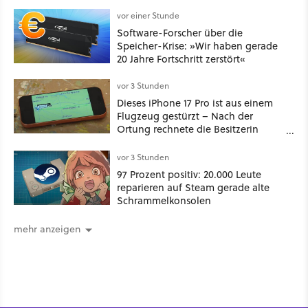
Spinoffs
vor einer Stunde
Software-Forscher über die
Speicher-Krise: »Wir haben gerade
20 Jahre Fortschritt zerstört«
vor 3 Stunden
Dieses iPhone 17 Pro ist aus einem
Flugzeug gestürzt – Nach der
Ortung rechnete die Besitzerin
nicht damit, es unversehrt
vorzufinden
vor 3 Stunden
97 Prozent positiv: 20.000 Leute
reparieren auf Steam gerade alte
Schrammelkonsolen
mehr anzeigen