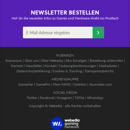
NEWSLETTER BESTELLEN
Hol' dir die neuesten Infos zu Games und Hardware direkt ins Postfach
RUBRIKEN
Impressum
|
Über uns
|
Über Webedia
|
Abo kündigen
|
Bestellung widerrufen
|
Karriere
|
Newsletter
|
Kontakt
|
Nutzungsbestimmungen
|
Mediadaten
|
Datenschutzerklärung
|
Cookies & Tracking
|
Transparenzbericht
MEDIENGRUPPE
GameStar
|
GamePro
|
Mein MMO
|
GetHero
|
Jeuxvideo.com
SOCIAL MEDIA
Twitter
|
Facebook
|
Instagram
|
TikTok
|
WhatsApp
Copyright © Webedia - alle Rechte vorbehalten