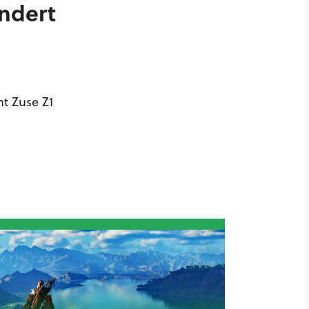
undert
t Zuse Z1