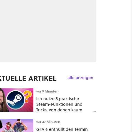
KTUELLE ARTIKEL
alle anzeigen
vor 9 Minuten
Ich nutze 5 praktische
Steam-Funktionen und
Tricks, von denen kaum
jemand spricht – kennt ihr
sie?
vor 42 Minuten
GTA 6 enthüllt den Termin