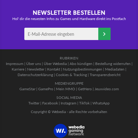
NEWSLETTER BESTELLEN
Hol' dir die neuesten Infos zu Games und Hardware direkt ins Postfach
RUBRIKEN
Impressum
|
Über uns
|
Über Webedia
|
Abo kündigen
|
Bestellung widerrufen
|
Karriere
|
Newsletter
|
Kontakt
|
Nutzungsbestimmungen
|
Mediadaten
|
Datenschutzerklärung
|
Cookies & Tracking
|
Transparenzbericht
MEDIENGRUPPE
GameStar
|
GamePro
|
Mein MMO
|
GetHero
|
Jeuxvideo.com
SOCIAL MEDIA
Twitter
|
Facebook
|
Instagram
|
TikTok
|
WhatsApp
Copyright © Webedia - alle Rechte vorbehalten