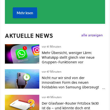
AKTUELLE NEWS
alle anzeigen
vor 41 Minuten
Mehr Übersicht, weniger Lärm:
WhatsApp stellt gleich vier neue
Gruppen-Funktionen vor
vor 47 Minuten
Nicht nur wir sind von der
innovativen Form des neuen
Foldables von Samsung überzeugt
– das Handy stellt gerade auch
neue Vorbesteller-Rekorde auf
vor 49 Minuten
Der Glasfaser-Router Fritzbox 5630
ist da – und könnte doch erst