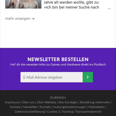
Jahre alt werden wollte, gibt zu:
»Ich bin bei meiner Suche nach
Langlebigkeit zu weit gegangen«
mehr anzeigen
NEWSLETTER BESTELLEN
Hol' dir die neuesten Infos zu Games und Hardware direkt ins Postfach
RUBRIKEN
Impressum
|
Über uns
|
Über Webedia
|
Abo kündigen
|
Bestellung widerrufen
|
Karriere
|
Newsletter
|
Kontakt
|
Nutzungsbestimmungen
|
Mediadaten
|
Datenschutzerklärung
|
Cookies & Tracking
|
Transparenzbericht