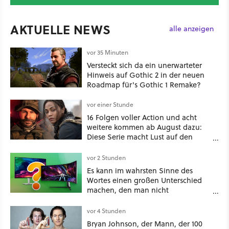
AKTUELLE NEWS
alle anzeigen
vor 35 Minuten
Versteckt sich da ein unerwarteter
Hinweis auf Gothic 2 in der neuen
Roadmap für's Gothic 1 Remake?
vor einer Stunde
16 Folgen voller Action und acht
weitere kommen ab August dazu:
Diese Serie macht Lust auf den
kommenden Call-of-Duty-Film
vor 2 Stunden
Es kann im wahrsten Sinne des
Wortes einen großen Unterschied
machen, den man nicht
unterschätzen sollte: Mit welchem
Seitenverhältnis seid ihr unterwegs?
vor 4 Stunden
Bryan Johnson, der Mann, der 100